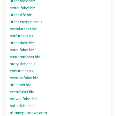
ufabetcolor.biz
extraufabet.biz
ufabetlife.biz
ufabetsolutions.biz
socialufabet.biz
surfufabet.biz
ufabetbest.biz
sureufabet.biz
customufabet.biz
storyufabet.biz
epicufabet.biz
crystalufabet.biz
ufabetok.biz
everufabet.biz
crowdufabet.biz
buildufabet.biz
alltransportnews.com