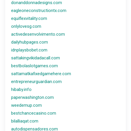
donanddonnadesigns.com
eagleoneconstructiontx.com
equiflexvitality.com
onlylovesg.com
activedesenvolvimento.com
dailyhubpages.com
idnplaysbobet.com
sattakingvikidadacall.com
bestbolaslotgames.com
sattamatkafixedgamehere.com
entrepreneurguardian.com
hibaby.info
paperwashington.com
weedemup.com
bestchancecasino.com
bilalliaqat.com
autodispensadores.com