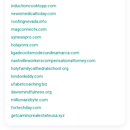
inductioncooktopp.com
newsmedicaltoday.com
roofingnevada.info
magconnectx.com
synexispro.com
holayomi.com
ligadeciclismodecundinamarca.com
nashvilleworkerscompensationattorney.com
holyfamilycathedralschool.org
londonkiddy.com
ufabetcoaching.biz
davismindfulness.org
millionairebyte.com
fortechday.com
getcaminorealestateusa.xyz