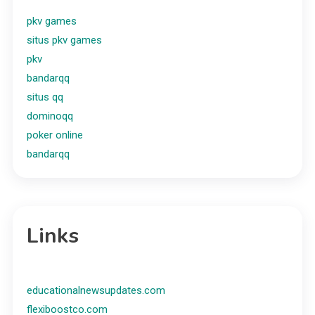
pkv games
situs pkv games
pkv
bandarqq
situs qq
dominoqq
poker online
bandarqq
Links
educationalnewsupdates.com
flexiboostco.com