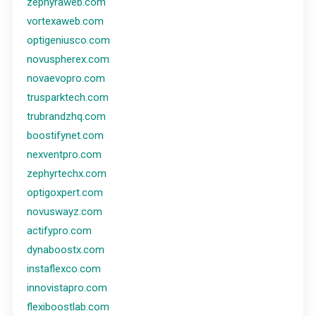
zephyraweb.com
vortexaweb.com
optigeniusco.com
novuspherex.com
novaevopro.com
trusparktech.com
trubrandzhq.com
boostifynet.com
nexventpro.com
zephyrtechx.com
optigoxpert.com
novuswayz.com
actifypro.com
dynaboostx.com
instaflexco.com
innovistapro.com
flexiboostlab.com