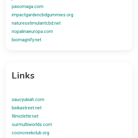
pasomaga.com
impactgardencbdgummies.org
naturesstimulantcbd.net
nopalinaeuropa.com
biomagnify.net
Links
saucyukiah.com
beikastreet.net
filmizlettir.net
ourmultiworlds.com
cooncreekclub.org