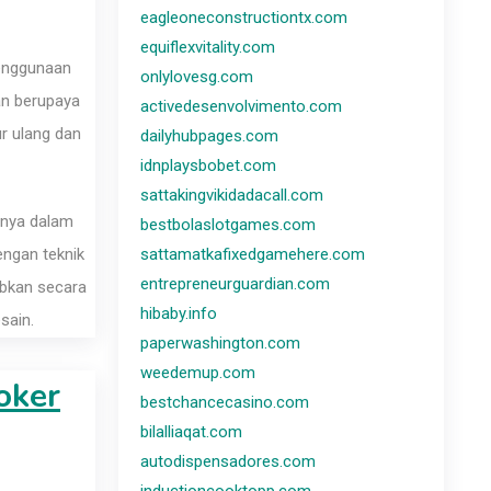
eagleoneconstructiontx.com
equiflexvitality.com
penggunaan
onlylovesg.com
an berupaya
activedesenvolvimento.com
r ulang dan
dailyhubpages.com
idnplaysbobet.com
sattakingvikidadacall.com
sinya dalam
bestbolaslotgames.com
engan teknik
sattamatkafixedgamehere.com
entrepreneurguardian.com
ubkan secara
hibaby.info
sain.
paperwashington.com
weedemup.com
oker
bestchancecasino.com
bilalliaqat.com
autodispensadores.com