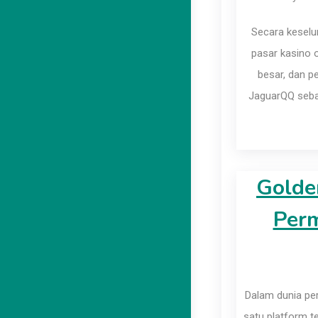
Secara keselu
pasar kasino 
besar, dan p
JaguarQQ sebag
Golde
Per
Dalam dunia per
satu platform t