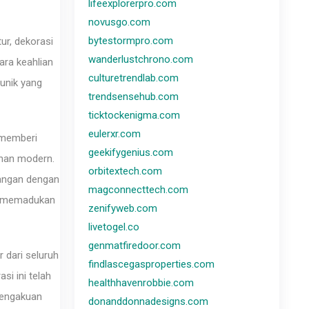
lifeexplorerpro.com
novusgo.com
bytestormpro.com
tur, dekorasi
wanderlustchrono.com
ara keahlian
culturetrendlab.com
unik yang
trendsensehub.com
ticktockenigma.com
eulerxr.com
 memberi
geekifygenius.com
uhan modern.
orbitextech.com
tangan dengan
magconnecttech.com
k memadukan
zenifyweb.com
livetogel.co
genmatfiredoor.com
 dari seluruh
findlascegasproperties.com
i ini telah
healthhavenrobbie.com
pengakuan
donanddonnadesigns.com