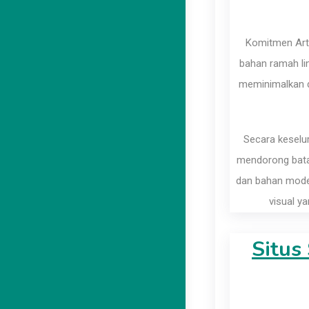
Komitmen Arti
bahan ramah l
meminimalkan 
Secara keselur
mendorong bata
dan bahan moder
visual y
Situs