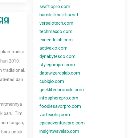
swiftiopro.com
hamilelikbelirtisi.net
sqq
versalotech.com
techmaxco.com
exceedolab.com
activaxio.com
ukan tradisi
dynabytesco.com
ahun 2010,
stylegurupro.com
 tradisional.
datawizardslab.com
tivitas dan
cubiqio.com
geeklifechronicle.com
infospherepro.com
komitmennya
foodiesavorpro.com
k baru. Tim
vortexohq.com
enun tangan,
epicadventurepro.com
insightwavelab.com
 baru untuk