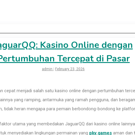
aguarQQ: Kasino Online dengan
Pertumbuhan Tercepat di Pasar
admin
|
February 23, 2026
 cepat menjadi salah satu kasino online dengan pertumbuhan tercep
ainnya yang ramping, antarmuka yang ramah pengguna, dan beragam 
n, tidak heran mengapa para pemain berbondong-bondong ke platfor
 faktor utama yang membedakan JaguarQQ dari kasino online lainnya
tuk menyediakan lingkungan permainan yang
pkv games
aman dan t