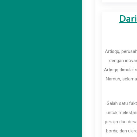
Dari
Artisqq, perusa
dengan inovas
Artisqq dimulai 
Namun, selama 
Salah satu fak
untuk melestari
perajin dan des
bordir, dan uk