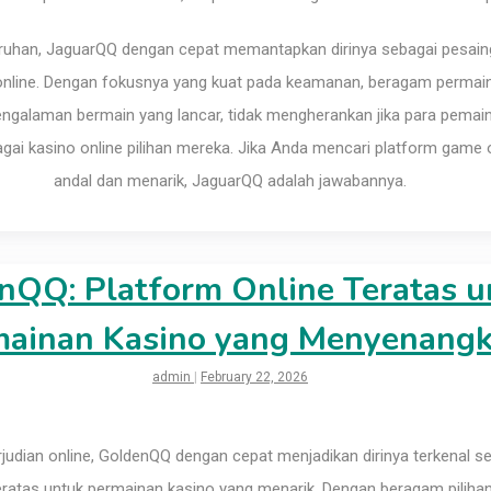
ruhan, JaguarQQ dengan cepat memantapkan dirinya sebagai pesain
online. Dengan fokusnya yang kuat pada keamanan, beragam permai
engalaman bermain yang lancar, tidak mengherankan jika para pemai
ai kasino online pilihan mereka. Jika Anda mencari platform game 
andal dan menarik, JaguarQQ adalah jawabannya.
nQQ: Platform Online Teratas u
mainan Kasino yang Menyenang
admin
|
February 22, 2026
judian online, GoldenQQ dengan cepat menjadikan dirinya terkenal s
eratas untuk permainan kasino yang menarik. Dengan beragam piliha