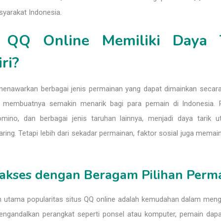
syarakat Indonesia.
 QQ Online Memiliki Daya T
ri?
menawarkan berbagai jenis permainan yang dapat dimainkan secar
g membuatnya semakin menarik bagi para pemain di Indonesia. 
omino, dan berbagai jenis taruhan lainnya, menjadi daya tarik 
ring. Tetapi lebih dari sekadar permainan, faktor sosial juga memai
akses dengan Beragam Pilihan Perm
n utama popularitas situs QQ online adalah kemudahan dalam men
ngandalkan perangkat seperti ponsel atau komputer, pemain dap