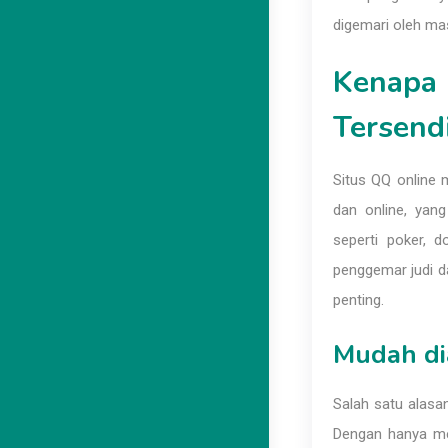
digemari oleh ma
Kenapa
Tersendi
Situs QQ online 
dan online, yan
seperti poker, d
penggemar judi da
penting.
Mudah di
Salah satu alasa
Dengan hanya me