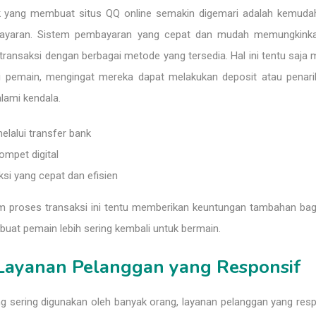
k yang membuat situs QQ online semakin digemari adalah kemuda
ayaran. Sistem pembayaran yang cepat dan mudah memungkink
transaksi dengan berbagai metode yang tersedia. Hal ini tentu saj
 pemain, mengingat mereka dapat melakukan deposit atau penari
lami kendala.
lalui transfer bank
mpet digital
si yang cepat dan efisien
 proses transaksi ini tentu memberikan keuntungan tambahan bag
buat pemain lebih sering kembali untuk bermain.
 Layanan Pelanggan yang Responsif
ng sering digunakan oleh banyak orang, layanan pelanggan yang resp