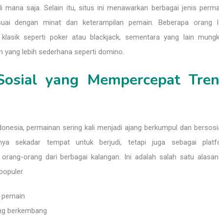
i mana saja. Selain itu, situs ini menawarkan berbagai jenis perm
esuai dengan minat dan keterampilan pemain. Beberapa orang l
klasik seperti poker atau blackjack, sementara yang lain mungki
 yang lebih sederhana seperti domino.
 Sosial yang Mempercepat Tr
onesia, permainan sering kali menjadi ajang berkumpul dan bersosia
nya sekadar tempat untuk berjudi, tetapi juga sebagai plat
rang-orang dari berbagai kalangan. Ini adalah salah satu alas
populer.
r pemain
ng berkembang