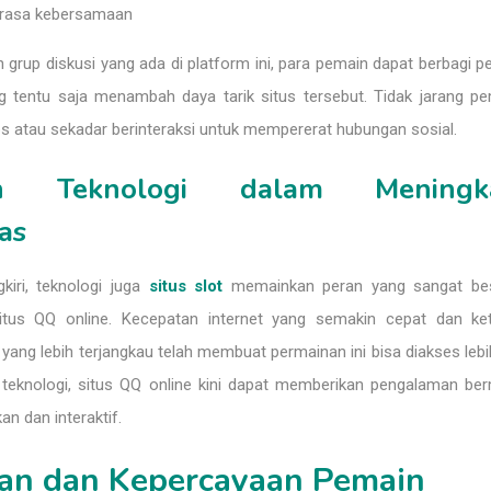
 rasa kebersamaan
 grup diskusi yang ada di platform ini, para pemain dapat berbagi 
ng tentu saja menambah daya tarik situs tersebut. Tidak jarang p
ips atau sekadar berinteraksi untuk mempererat hubungan sosial.
uh Teknologi dalam Meningka
as
gkiri, teknologi juga
situs slot
memainkan peran yang sangat be
tus QQ online. Kecepatan internet yang semakin cepat dan ket
yang lebih terjangkau telah membuat permainan ini bisa diakses lebih
teknologi, situs QQ online kini dapat memberikan pengalaman be
n dan interaktif.
n dan Kepercayaan Pemain