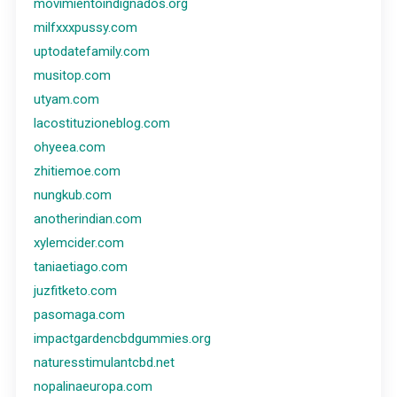
movimientoindignados.org
milfxxxpussy.com
uptodatefamily.com
musitop.com
utyam.com
lacostituzioneblog.com
ohyeea.com
zhitiemoe.com
nungkub.com
anotherindian.com
xylemcider.com
taniaetiago.com
juzfitketo.com
pasomaga.com
impactgardencbdgummies.org
naturesstimulantcbd.net
nopalinaeuropa.com