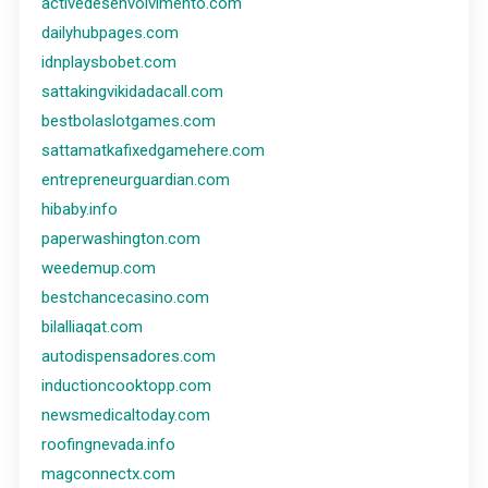
activedesenvolvimento.com
dailyhubpages.com
idnplaysbobet.com
sattakingvikidadacall.com
bestbolaslotgames.com
sattamatkafixedgamehere.com
entrepreneurguardian.com
hibaby.info
paperwashington.com
weedemup.com
bestchancecasino.com
bilalliaqat.com
autodispensadores.com
inductioncooktopp.com
newsmedicaltoday.com
roofingnevada.info
magconnectx.com