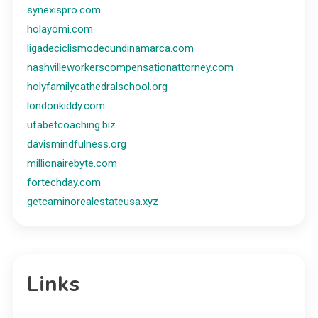
synexispro.com
holayomi.com
ligadeciclismodecundinamarca.com
nashvilleworkerscompensationattorney.com
holyfamilycathedralschool.org
londonkiddy.com
ufabetcoaching.biz
davismindfulness.org
millionairebyte.com
fortechday.com
getcaminorealestateusa.xyz
Links