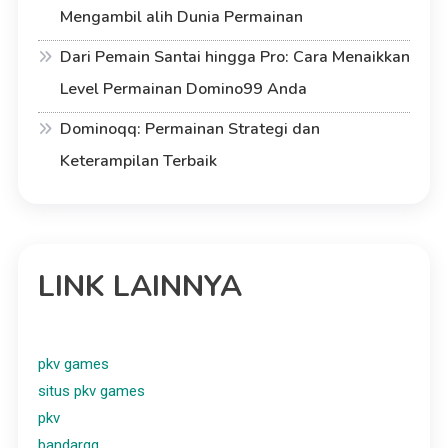
Mengambil alih Dunia Permainan
Dari Pemain Santai hingga Pro: Cara Menaikkan
Level Permainan Domino99 Anda
Dominoqq: Permainan Strategi dan
Keterampilan Terbaik
LINK LAINNYA
pkv games
situs pkv games
pkv
bandarqq