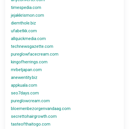
timespedia.com
jejakkrismon.com
diemthole.biz
ufabetkk.com
allquickmedia.com
technewsgazette.com
pureglowfacecream.com
kingofherrings.com
mrbetjapan.com
anewentity.biz
appkuala.com
seo7days.com
pureglowcream.com
bloemenbezorgenvandaag.com
secrettohairgrowth.com
tasteofthaitogo.com