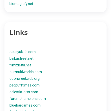
biomagnify.net
Links
saucyukiah.com
beikastreet.net
filmizlettir.net
ourmultiworlds.com
cooncreekclub.org
pegpufftimes.com
celestia-arts.com
forumchampions.com
bluebargames.com