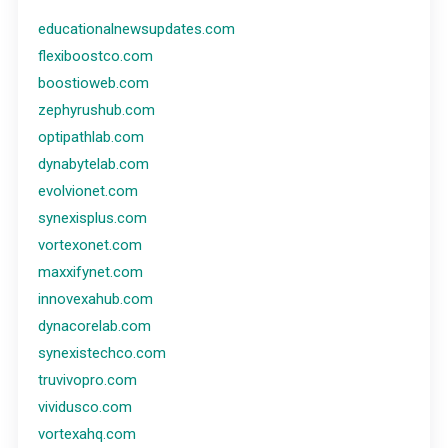
educationalnewsupdates.com
flexiboostco.com
boostioweb.com
zephyrushub.com
optipathlab.com
dynabytelab.com
evolvionet.com
synexisplus.com
vortexonet.com
maxxifynet.com
innovexahub.com
dynacorelab.com
synexistechco.com
truvivopro.com
vividusco.com
vortexahq.com