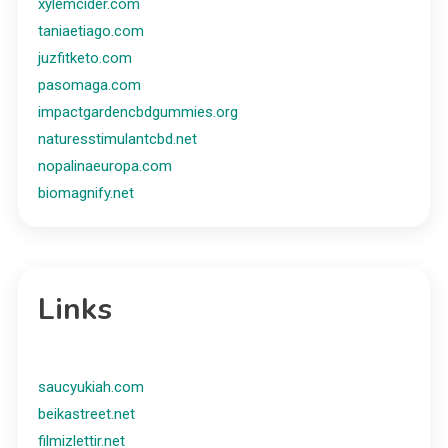
xylemcider.com
taniaetiago.com
juzfitketo.com
pasomaga.com
impactgardencbdgummies.org
naturesstimulantcbd.net
nopalinaeuropa.com
biomagnify.net
Links
saucyukiah.com
beikastreet.net
filmizlettir.net