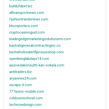
buildufabet.biz
alltransportnews.com
fashiontrandsnews.com
bbcreporters.com
cryptocasinoguid.com
leadingedgemarketingsolutionsmi.com
kastratigeneralcontractinginc.co
bestwholesalenfljerseysshop.com
openlivinglabdays14.com
ayurvedakonsultti-kari-nokela.com
antitraders.biz
aryanews24.com
xscape-it.com
777azino-mobile.com
cobbseniorbowl.com
technowdesign.com