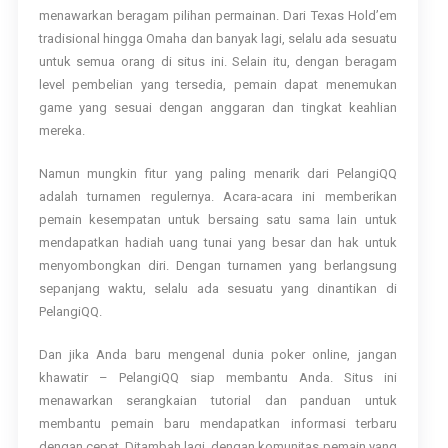
menawarkan beragam pilihan permainan. Dari Texas Hold’em
tradisional hingga Omaha dan banyak lagi, selalu ada sesuatu
untuk semua orang di situs ini. Selain itu, dengan beragam
level pembelian yang tersedia, pemain dapat menemukan
game yang sesuai dengan anggaran dan tingkat keahlian
mereka.
Namun mungkin fitur yang paling menarik dari PelangiQQ
adalah turnamen regulernya. Acara-acara ini memberikan
pemain kesempatan untuk bersaing satu sama lain untuk
mendapatkan hadiah uang tunai yang besar dan hak untuk
menyombongkan diri. Dengan turnamen yang berlangsung
sepanjang waktu, selalu ada sesuatu yang dinantikan di
PelangiQQ.
Dan jika Anda baru mengenal dunia poker online, jangan
khawatir – PelangiQQ siap membantu Anda. Situs ini
menawarkan serangkaian tutorial dan panduan untuk
membantu pemain baru mendapatkan informasi terbaru
dengan cepat. Ditambah lagi, dengan komunitas pemain yang