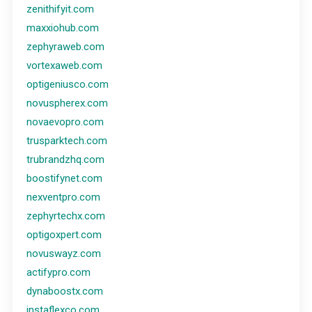
zenithifyit.com
maxxiohub.com
zephyraweb.com
vortexaweb.com
optigeniusco.com
novuspherex.com
novaevopro.com
trusparktech.com
trubrandzhq.com
boostifynet.com
nexventpro.com
zephyrtechx.com
optigoxpert.com
novuswayz.com
actifypro.com
dynaboostx.com
instaflexco.com