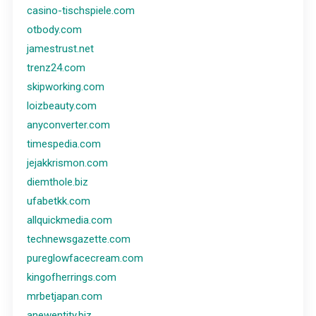
casino-tischspiele.com
otbody.com
jamestrust.net
trenz24.com
skipworking.com
loizbeauty.com
anyconverter.com
timespedia.com
jejakkrismon.com
diemthole.biz
ufabetkk.com
allquickmedia.com
technewsgazette.com
pureglowfacecream.com
kingofherrings.com
mrbetjapan.com
anewentity.biz