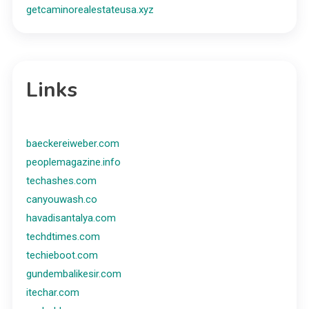
getcaminorealestateusa.xyz
Links
baeckereiweber.com
peoplemagazine.info
techashes.com
canyouwash.co
havadisantalya.com
techdtimes.com
techieboot.com
gundembalikesir.com
itechar.com