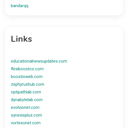
bandarqq
Links
educationalnewsupdates.com
flexiboostco.com
boostioweb.com
zephyrushub.com
optipathlab.com
dynabytelab.com
evolvionet.com
synexisplus.com
vortexonet.com