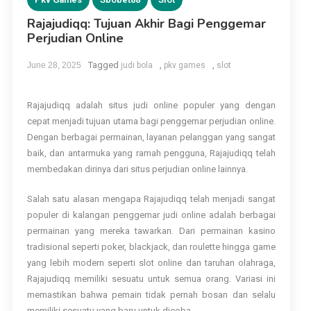
Rajajudiqq: Tujuan Akhir Bagi Penggemar
Perjudian Online
Tagged
,
,
June 28, 2025
judi bola
pkv games
slot
Rajajudiqq adalah situs judi online populer yang dengan
cepat menjadi tujuan utama bagi penggemar perjudian online.
Dengan berbagai permainan, layanan pelanggan yang sangat
baik, dan antarmuka yang ramah pengguna, Rajajudiqq telah
membedakan dirinya dari situs perjudian online lainnya.
Salah satu alasan mengapa Rajajudiqq telah menjadi sangat
populer di kalangan penggemar judi online adalah berbagai
permainan yang mereka tawarkan. Dari permainan kasino
tradisional seperti poker, blackjack, dan roulette hingga game
yang lebih modern seperti slot online dan taruhan olahraga,
Rajajudiqq memiliki sesuatu untuk semua orang. Variasi ini
memastikan bahwa pemain tidak pernah bosan dan selalu
memiliki sesuatu yang baru untuk dicoba.