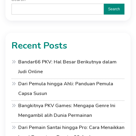
Search
Recent Posts
Bandar66 PKV: Hal Besar Berikutnya dalam
Judi Online
Dari Pemula hingga Ahli: Panduan Pemula
Capsa Susun
Bangkitnya PKV Games: Mengapa Genre Ini
Mengambil alih Dunia Permainan
Dari Pemain Santai hingga Pro: Cara Menaikkan