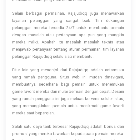
Selain berbagai permainan, Rajajudiqq juga menawarkan
layanan pelanggan yang sangat baik. Tim dukungan
pelanggan mereka tersedia 24/7 untuk membantu pemain
dengan masalah atau pertanyaan apa pun yang mungkin
mereka miliki. Apakah itu masalah masalah teknis atau
menjawab pertanyaan tentang aturan permainan, tim layanan
pelanggan Rajajudiqq selalu siap membantu.
Fitur lain yang menonjol dari Rajajudiqq adalah antarmuka
yang ramah pengguna. Situs web ini mudah dinavigasi,
membuatnya sederhana bagi pemain untuk menemukan
game favorit mereka dan mulai bermain dengan cepat. Desain
yang ramah pengguna ini juga meluas ke versi seluler situs,
yang memungkinkan pemain untuk menikmati game favorit
mereka saat bepergian.
Salah satu daya tarik terbesar Rajajudiqq adalah bonus dan
promosi yang mereka tawarkan kepada para pemain mereka.