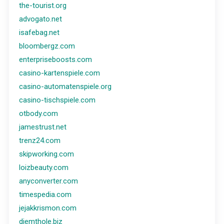
the-tourist.org
advogato.net
isafebag.net
bloombergz.com
enterpriseboosts.com
casino-kartenspiele.com
casino-automatenspiele.org
casino-tischspiele.com
otbody.com
jamestrust.net
trenz24.com
skipworking.com
loizbeauty.com
anyconverter.com
timespedia.com
jejakkrismon.com
diemthole.biz