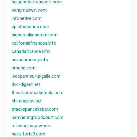
saigonstartransport.com
bangmaxwin.com
infonetive.com
epictacoshop.com
biopuraskinserum.com
californiafinances.info
canadafinance.info
nevadamoney.info
rimene.com
ledepanneur-pigalle.com
dvd-digest.net
theartistsmarketnola.com
chiranaplus.biz
stackspancakebar.com
namheongfoodcourt.com
milanoglasgow.com
hallu-forte3.com