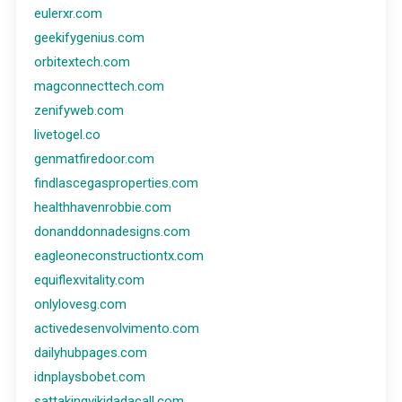
eulerxr.com
geekifygenius.com
orbitextech.com
magconnecttech.com
zenifyweb.com
livetogel.co
genmatfiredoor.com
findlascegasproperties.com
healthhavenrobbie.com
donanddonnadesigns.com
eagleoneconstructiontx.com
equiflexvitality.com
onlylovesg.com
activedesenvolvimento.com
dailyhubpages.com
idnplaysbobet.com
sattakingvikidadacall.com