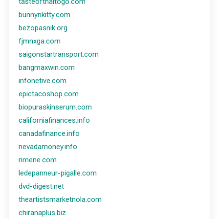
tasteofthaitogo.com
bunnynkitty.com
bezopasnik.org
fjmnxga.com
saigonstartransport.com
bangmaxwin.com
infonetive.com
epictacoshop.com
biopuraskinserum.com
californiafinances.info
canadafinance.info
nevadamoney.info
rimene.com
ledepanneur-pigalle.com
dvd-digest.net
theartistsmarketnola.com
chiranaplus.biz