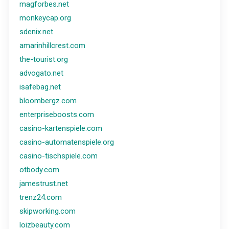
magforbes.net
monkeycap.org
sdenix.net
amarinhillcrest.com
the-tourist.org
advogato.net
isafebag.net
bloombergz.com
enterpriseboosts.com
casino-kartenspiele.com
casino-automatenspiele.org
casino-tischspiele.com
otbody.com
jamestrust.net
trenz24.com
skipworking.com
loizbeauty.com