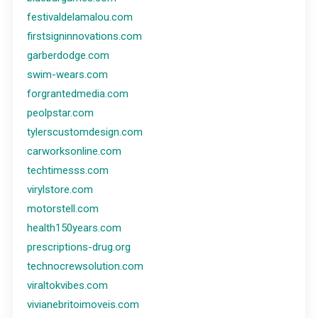
festivaldelamalou.com
firstsigninnovations.com
garberdodge.com
swim-wears.com
forgrantedmedia.com
peolpstar.com
tylerscustomdesign.com
carworksonline.com
techtimesss.com
virylstore.com
motorstell.com
health150years.com
prescriptions-drug.org
technocrewsolution.com
viraltokvibes.com
vivianebritoimoveis.com