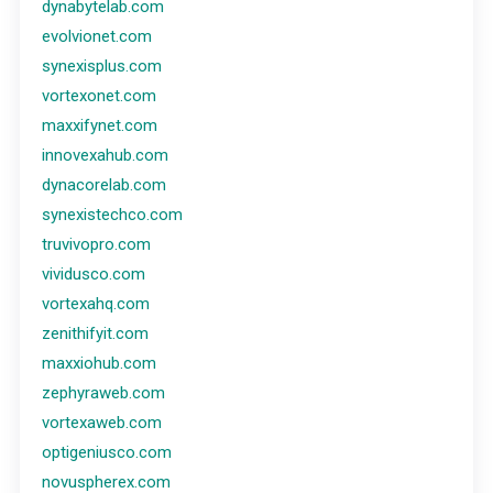
dynabytelab.com
evolvionet.com
synexisplus.com
vortexonet.com
maxxifynet.com
innovexahub.com
dynacorelab.com
synexistechco.com
truvivopro.com
vividusco.com
vortexahq.com
zenithifyit.com
maxxiohub.com
zephyraweb.com
vortexaweb.com
optigeniusco.com
novuspherex.com