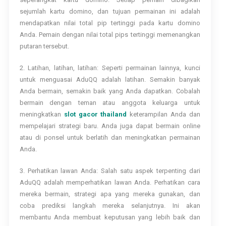
sejumlah kartu domino, dan tujuan permainan ini adalah
mendapatkan nilai total pip tertinggi pada kartu domino
Anda. Pemain dengan nilai total pips tertinggi memenangkan
putaran tersebut.
2. Latihan, latihan, latihan: Seperti permainan lainnya, kunci
untuk menguasai AduQQ adalah latihan. Semakin banyak
Anda bermain, semakin baik yang Anda dapatkan. Cobalah
bermain dengan teman atau anggota keluarga untuk
meningkatkan
slot gacor thailand
keterampilan Anda dan
mempelajari strategi baru. Anda juga dapat bermain online
atau di ponsel untuk berlatih dan meningkatkan permainan
Anda.
3. Perhatikan lawan Anda: Salah satu aspek terpenting dari
AduQQ adalah memperhatikan lawan Anda. Perhatikan cara
mereka bermain, strategi apa yang mereka gunakan, dan
coba prediksi langkah mereka selanjutnya. Ini akan
membantu Anda membuat keputusan yang lebih baik dan