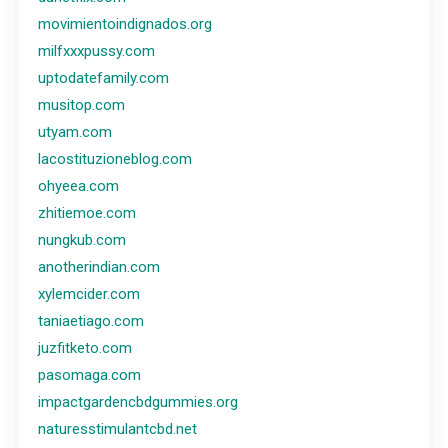
movimientoindignados.org
milfxxxpussy.com
uptodatefamily.com
musitop.com
utyam.com
lacostituzioneblog.com
ohyeea.com
zhitiemoe.com
nungkub.com
anotherindian.com
xylemcider.com
taniaetiago.com
juzfitketo.com
pasomaga.com
impactgardencbdgummies.org
naturesstimulantcbd.net