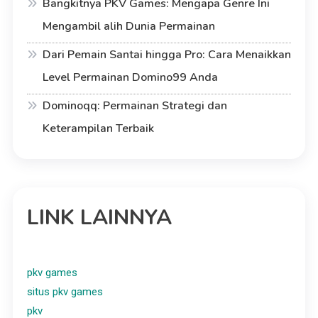
Bangkitnya PKV Games: Mengapa Genre Ini
Mengambil alih Dunia Permainan
Dari Pemain Santai hingga Pro: Cara Menaikkan
Level Permainan Domino99 Anda
Dominoqq: Permainan Strategi dan
Keterampilan Terbaik
LINK LAINNYA
pkv games
situs pkv games
pkv