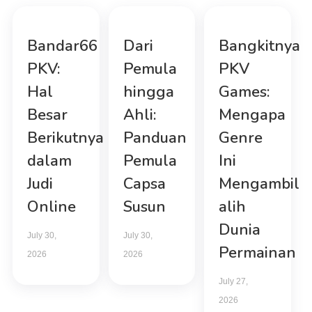
Bandar66
Dari
Bangkitnya
PKV:
Pemula
PKV
Hal
hingga
Games:
Besar
Ahli:
Mengapa
Berikutnya
Panduan
Genre
dalam
Pemula
Ini
Judi
Capsa
Mengambil
Online
Susun
alih
Dunia
July 30,
July 30,
Permainan
2026
2026
July 27,
2026