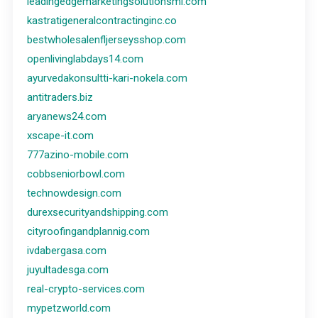
leadingedgemarketingsolutionsmi.com
kastratigeneralcontractinginc.co
bestwholesalenfljerseysshop.com
openlivinglabdays14.com
ayurvedakonsultti-kari-nokela.com
antitraders.biz
aryanews24.com
xscape-it.com
777azino-mobile.com
cobbseniorbowl.com
technowdesign.com
durexsecurityandshipping.com
cityroofingandplannig.com
ivdabergasa.com
juyultadesga.com
real-crypto-services.com
mypetzworld.com