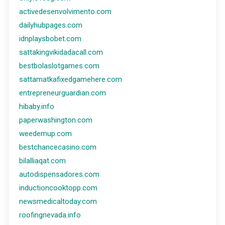
activedesenvolvimento.com
dailyhubpages.com
idnplaysbobet.com
sattakingvikidadacall.com
bestbolaslotgames.com
sattamatkafixedgamehere.com
entrepreneurguardian.com
hibaby.info
paperwashington.com
weedemup.com
bestchancecasino.com
bilalliaqat.com
autodispensadores.com
inductioncooktopp.com
newsmedicaltoday.com
roofingnevada.info