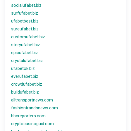
socialufabet.biz
surfufabet.biz
ufabetbest.biz
sureufabet.biz
customufabet.biz
storyufabet.biz
epicufabet.biz
crystalufabet.biz
ufabetok.biz
everufabet.biz
crowdufabet.biz
buildufabet.biz
alltransportnews.com
fashiontrandsnews.com
bbcreporters.com
cryptocasinoguid.com