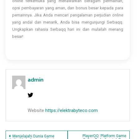
online terkemuka yang menawarkan beragam permainan,
opsi pembayaran yang aman, dan bonus besar kepada para
pemainnya. Jika Anda mencari pengalaman perjudian online
yang andal dan menarik, Anda bisa mengunjungi Serbaqq.
Ungkapkan rahasia Serbaqq hari ini dan mulailah menang
besar!
admin
Website
https://elektrabyteco.com
Post
PlayerQQ: Platform Game
Menjelajahi Dunia Game