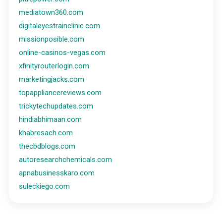
mediatown360.com
digitaleyestrainclinic.com
missionposible.com
online-casinos-vegas.com
xfinityrouterlogin.com
marketingjacks.com
topappliancereviews.com
trickytechupdates.com
hindiabhimaan.com
khabresach.com
thecbdblogs.com
autoresearchchemicals.com
apnabusinesskaro.com
suleckiego.com