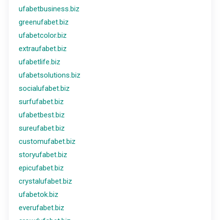
ufabetbusiness.biz
greenufabet.biz
ufabetcolor.biz
extraufabet.biz
ufabetlife.biz
ufabetsolutions.biz
socialufabet.biz
surfufabet.biz
ufabetbest.biz
sureufabet.biz
customufabet.biz
storyufabet.biz
epicufabet.biz
crystalufabet.biz
ufabetok.biz
everufabet.biz