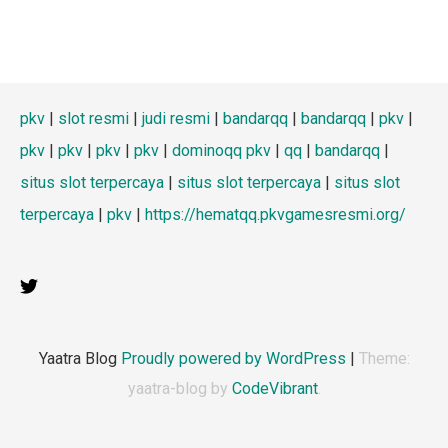
pkv
|
slot resmi
|
judi resmi
|
bandarqq
|
bandarqq
|
pkv
|
pkv
|
pkv
|
pkv
|
pkv
|
dominoqq pkv
|
qq
|
bandarqq
|
situs slot terpercaya
|
situs slot terpercaya
|
situs slot
terpercaya
|
pkv
|
https://hematqq.pkvgamesresmi.org/
Yaatra Blog
Proudly powered by WordPress
|
Theme:
yaatra-blog by
CodeVibrant
.