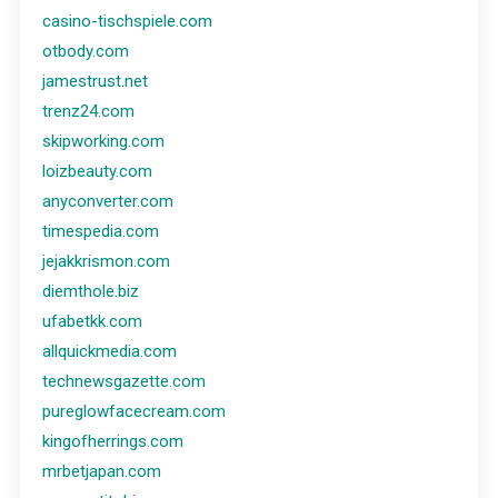
casino-tischspiele.com
otbody.com
jamestrust.net
trenz24.com
skipworking.com
loizbeauty.com
anyconverter.com
timespedia.com
jejakkrismon.com
diemthole.biz
ufabetkk.com
allquickmedia.com
technewsgazette.com
pureglowfacecream.com
kingofherrings.com
mrbetjapan.com