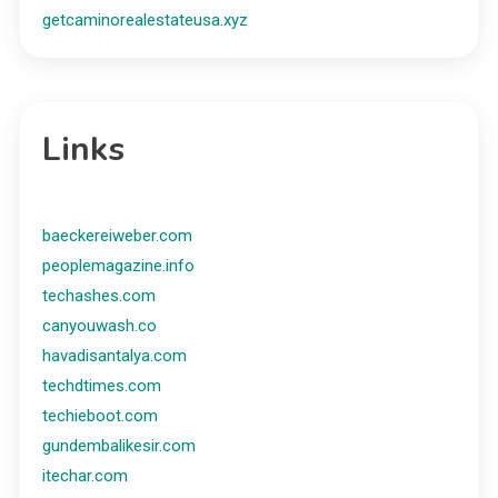
getcaminorealestateusa.xyz
Links
baeckereiweber.com
peoplemagazine.info
techashes.com
canyouwash.co
havadisantalya.com
techdtimes.com
techieboot.com
gundembalikesir.com
itechar.com