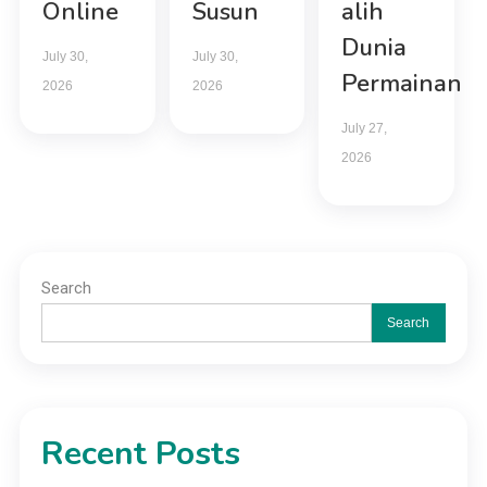
Online
Susun
alih
Dunia
July 30,
July 30,
Permainan
2026
2026
July 27,
2026
Search
Search
Recent Posts