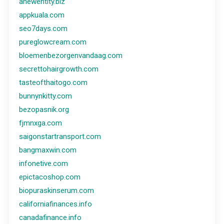
anewentity.biz
appkuala.com
seo7days.com
pureglowcream.com
bloemenbezorgenvandaag.com
secrettohairgrowth.com
tasteofthaitogo.com
bunnynkitty.com
bezopasnik.org
fjmnxga.com
saigonstartransport.com
bangmaxwin.com
infonetive.com
epictacoshop.com
biopuraskinserum.com
californiafinances.info
canadafinance.info