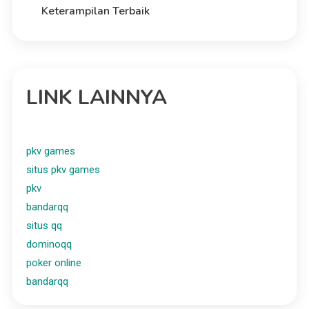
Keterampilan Terbaik
LINK LAINNYA
pkv games
situs pkv games
pkv
bandarqq
situs qq
dominoqq
poker online
bandarqq