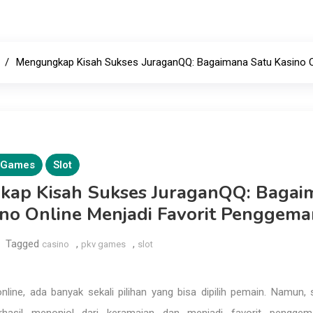
Mengungkap Kisah Sukses JuraganQQ: Bagaimana Satu Kasino On
 Games
Slot
ap Kisah Sukses JuraganQQ: Bagai
ino Online Menjadi Favorit Penggema
Tagged
,
,
casino
pkv games
slot
nline, ada banyak sekali pilihan yang bisa dipilih pemain. Namun, 