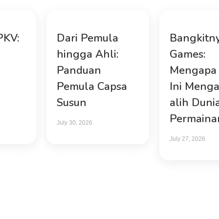
PKV:
Dari Pemula
Bangkitn
hingga Ahli:
Games:
Panduan
Mengapa
Pemula Capsa
Ini Meng
Susun
alih Duni
Permaina
July 30, 2026
July 27, 2026