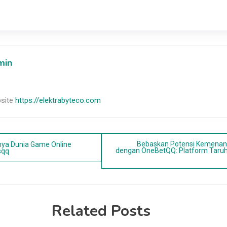
min
site
https://elektrabyteco.com
Bebaskan Potensi Kemena
ya Dunia Game Online
dengan OneBetQQ: Platform Taruh
sqq
n
Related Posts