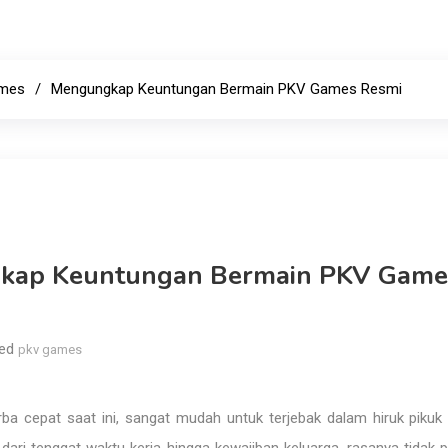
ames
Mengungkap Keuntungan Bermain PKV Games Resmi
kap Keuntungan Bermain PKV Game
ged
pkv games
rba cepat saat ini, sangat mudah untuk terjebak dalam hiruk pikuk