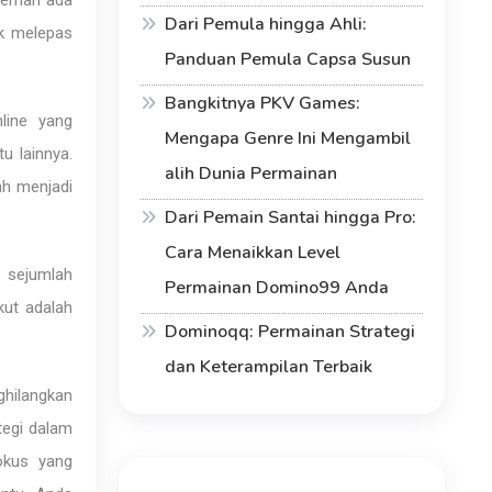
 pernah ada
Dari Pemula hingga Ahli:
k melepas
Panduan Pemula Capsa Susun
Bangkitnya PKV Games:
line yang
Mengapa Genre Ini Mengambil
u lainnya.
alih Dunia Permainan
ah menjadi
Dari Pemain Santai hingga Pro:
Cara Menaikkan Level
 sejumlah
Permainan Domino99 Anda
kut adalah
Dominoqq: Permainan Strategi
dan Keterampilan Terbaik
hilangkan
tegi dalam
okus yang