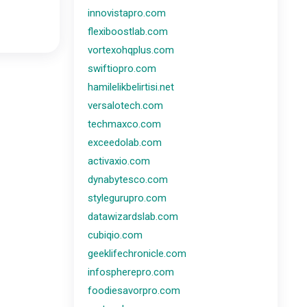
innovistapro.com
flexiboostlab.com
vortexohqplus.com
swiftiopro.com
hamilelikbelirtisi.net
versalotech.com
techmaxco.com
exceedolab.com
activaxio.com
dynabytesco.com
stylegurupro.com
datawizardslab.com
cubiqio.com
geeklifechronicle.com
infospherepro.com
foodiesavorpro.com