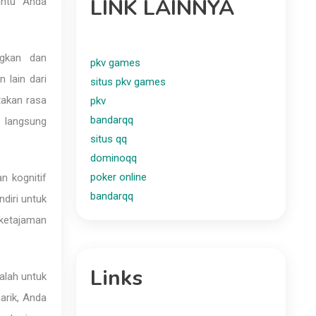
LINK LAINNYA
antu Anda
ngkan dan
pkv games
lain dari
situs pkv games
takan rasa
pkv
bandarqq
 langsung
situs qq
dominoqq
poker online
n kognitif
bandarqq
ndiri untuk
 ketajaman
Links
alah untuk
arik, Anda