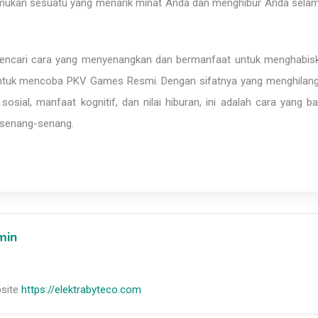
mukan sesuatu yang menarik minat Anda dan menghibur Anda sela
 mencari cara yang menyenangkan dan bermanfaat untuk menghabis
ntuk mencoba PKV Games Resmi. Dengan sifatnya yang menghilang
 sosial, manfaat kognitif, dan nilai hiburan, ini adalah cara yang 
rsenang-senang.
min
site
https://elektrabyteco.com