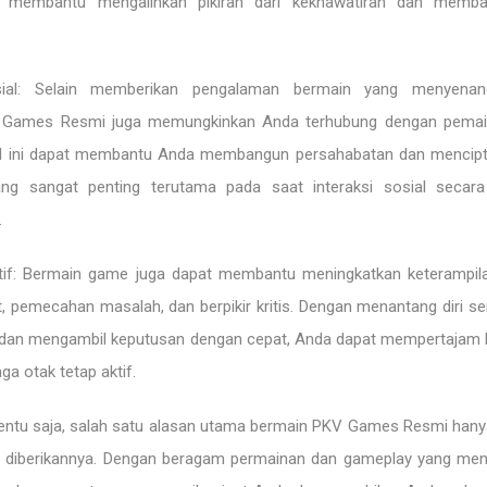
at membantu mengalihkan pikiran dari kekhawatiran dan memb
osial: Selain memberikan pengalaman bermain yang menyena
Games Resmi juga memungkinkan Anda terhubung dengan pemain 
Hal ini dapat membantu Anda membangun persahabatan dan mencip
ng sangat penting terutama pada saat interaksi sosial secara
.
tif: Bermain game juga dapat membantu meningkatkan keterampila
t, pemecahan masalah, dan berpikir kritis. Dengan menantang diri se
is dan mengambil keputusan dengan cepat, Anda dapat mempertajam
a otak tetap aktif.
: Tentu saja, salah satu alasan utama bermain PKV Games Resmi hany
 diberikannya. Dengan beragam permainan dan gameplay yang men