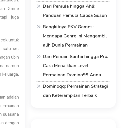
antangan.
Dari Pemula hingga Ahli:
uan. Game
Panduan Pemula Capsa Susun
tapi juga
Bangkitnya PKV Games:
Mengapa Genre Ini Mengambil
ocok untuk
alih Dunia Permainan
n satu set
Dari Pemain Santai hingga Pro:
angan ubin
Cara Menaikkan Level
ana namun
 keluarga,
Permainan Domino99 Anda
Dominoqq: Permainan Strategi
dan Keterampilan Terbaik
uan adalah
 permainan
an suasana
in dengan