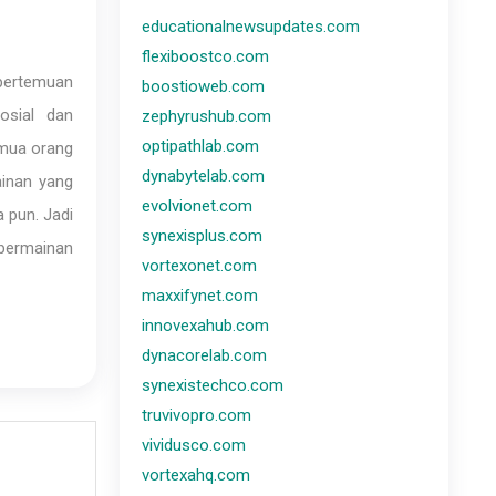
educationalnewsupdates.com
flexiboostco.com
pertemuan
boostioweb.com
osial dan
zephyrushub.com
optipathlab.com
emua orang
dynabytelab.com
inan yang
evolvionet.com
 pun. Jadi
synexisplus.com
 permainan
vortexonet.com
maxxifynet.com
innovexahub.com
dynacorelab.com
synexistechco.com
truvivopro.com
vividusco.com
vortexahq.com