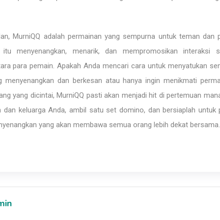
lan, MurniQQ adalah permainan yang sempurna untuk teman dan 
a itu menyenangkan, menarik, dan mempromosikan interaksi s
ntara para pemain. Apakah Anda mencari cara untuk menyatukan s
g menyenangkan dan berkesan atau hanya ingin menikmati perma
ng yang dicintai, MurniQQ pasti akan menjadi hit di pertemuan mana
dan keluarga Anda, ambil satu set domino, dan bersiaplah untuk
nyenangkan yang akan membawa semua orang lebih dekat bersama.
min