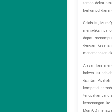
teman dekat ata
berkumpul dan me
Selain itu, Murn
menjadikannya id
dapat menampun
dengan kesenan
menambahkan ele
Alasan lain me
bahwa itu adala
dicintai. Apaka
kompetisi persa
terlupakan yang 
kemenangan ke 
MurniQQ menawar