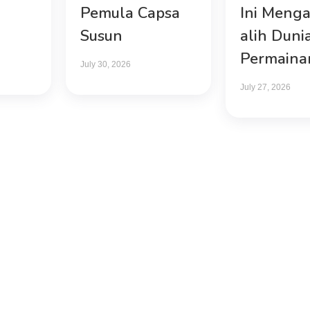
Pemula Capsa
Ini Meng
Susun
alih Duni
Permaina
July 30, 2026
July 27, 2026