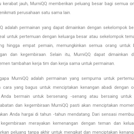
u kerabat jauh, MurniQQ memberikan peluang besar bagi semua o
nikmati perusahaan satu sama lain.
iQQ adalah permainan yang dapat dimainkan dengan sekelompok be
eal untuk pertemuan dengan keluarga besar atau sekelompok tema
g hingga empat pemain, memungkinkan semua orang untuk 
gan dan kegembiraan. Selain itu, MurniQQ dapat dimainkan d
men tambahan kerja tim dan kerja sama untuk permainan.
ngapa MurniQQ adalah permainan yang sempurna untuk pertemu
h cara yang bagus untuk menciptakan kenangan abadi dengan o
h Anda bermain untuk bersenang -senang atau bersaing untuk
habatan dan kegembiraan MurniQQ pasti akan menciptakan momen
akan Anda hargai di tahun -tahun mendatang. Dari sensasi membu
kegembiraan merayakan kemenangan dengan teman dan kelua
kan peluang tanpa akhir untuk mengikat dan menciptakan kenang