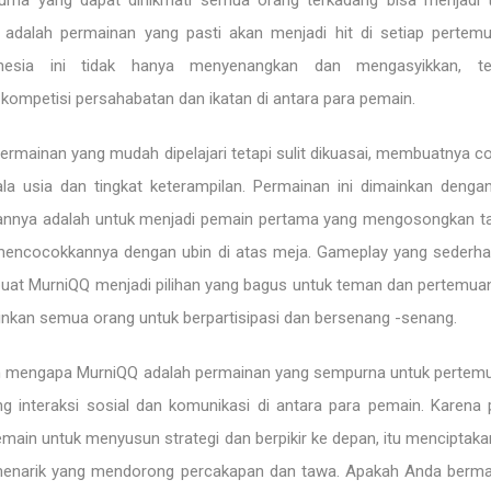
rna yang dapat dinikmati semua orang terkadang bisa menjadi t
adalah permainan yang pasti akan menjadi hit di setiap pertem
donesia ini tidak hanya menyenangkan dan mengasyikkan, te
mpetisi persahabatan dan ikatan di antara para pemain.
ermainan yang mudah dipelajari tetapi sulit dikuasai, membuatnya c
la usia dan tingkat keterampilan. Permainan ini dimainkan denga
uannya adalah untuk menjadi pemain pertama yang mengosongkan t
encocokkannya dengan ubin di atas meja. Gameplay yang sederh
uat MurniQQ menjadi pilihan yang bagus untuk teman dan pertemuan
kan semua orang untuk berpartisipasi dan bersenang -senang.
an mengapa MurniQQ adalah permainan yang sempurna untuk pertem
 interaksi sosial dan komunikasi di antara para pemain. Karena
ain untuk menyusun strategi dan berpikir ke depan, itu menciptak
menarik yang mendorong percakapan dan tawa. Apakah Anda berma