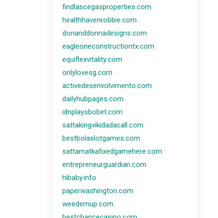
findlascegasproperties.com
healthhavenrobbie.com
donanddonnadesigns.com
eagleoneconstructiontx.com
equiflexvitality.com
onlylovesg.com
activedesenvolvimento.com
dailyhubpages.com
idnplaysbobet.com
sattakingvikidadacall.com
bestbolaslotgames.com
sattamatkafixedgamehere.com
entrepreneurguardian.com
hibaby.info
paperwashington.com
weedemup.com
bestchancecasino.com