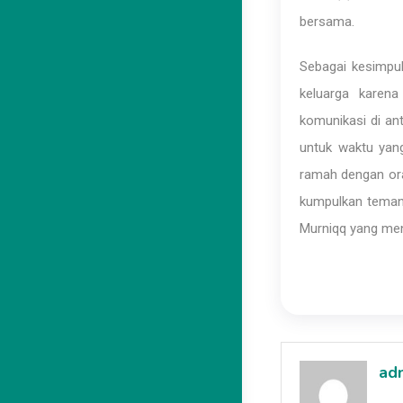
bersama.
Sebagai kesimpu
keluarga karen
komunikasi di a
untuk waktu yan
ramah dengan ora
kumpulkan teman 
Murniqq yang me
ad