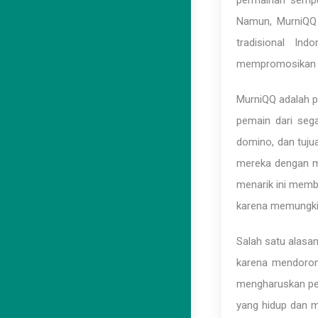
permainan sempu
Namun, MurniQQ 
tradisional In
mempromosikan ko
MurniQQ adalah p
pemain dari sega
domino, dan tuj
mereka dengan m
menarik ini memb
karena memungkin
Salah satu alas
karena mendorong
mengharuskan pem
yang hidup dan 