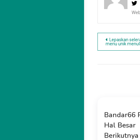
Web
Post
Lepaskan sele
menu unik men
navigatio
Bandar66 
Hal Besar
Berikutnya