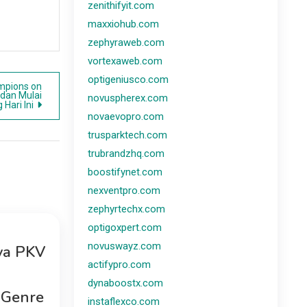
zenithifyit.com
maxxiohub.com
zephyraweb.com
vortexaweb.com
optigeniusco.com
mpions on
dan Mulai
novuspherex.com
Hari Ini
novaevopro.com
trusparktech.com
trubrandzhq.com
boostifynet.com
nexventpro.com
zephyrtechx.com
optigoxpert.com
novuswayz.com
ya PKV
actifypro.com
dynaboostx.com
 Genre
instaflexco.com