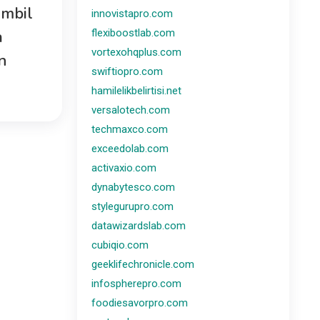
ambil
innovistapro.com
a
flexiboostlab.com
vortexohqplus.com
n
swiftiopro.com
hamilelikbelirtisi.net
versalotech.com
techmaxco.com
exceedolab.com
activaxio.com
dynabytesco.com
stylegurupro.com
datawizardslab.com
cubiqio.com
geeklifechronicle.com
infospherepro.com
foodiesavorpro.com