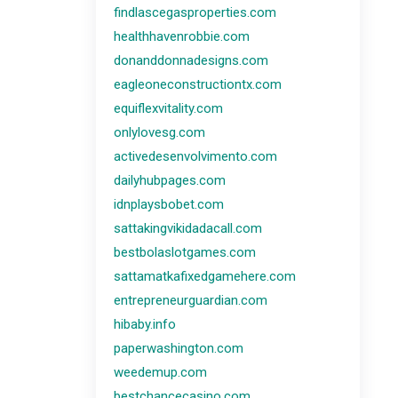
findlascegasproperties.com
healthhavenrobbie.com
donanddonnadesigns.com
eagleoneconstructiontx.com
equiflexvitality.com
onlylovesg.com
activedesenvolvimento.com
dailyhubpages.com
idnplaysbobet.com
sattakingvikidadacall.com
bestbolaslotgames.com
sattamatkafixedgamehere.com
entrepreneurguardian.com
hibaby.info
paperwashington.com
weedemup.com
bestchancecasino.com