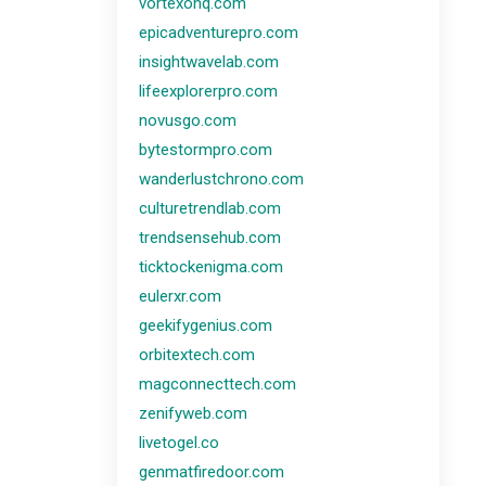
vortexohq.com
epicadventurepro.com
insightwavelab.com
lifeexplorerpro.com
novusgo.com
bytestormpro.com
wanderlustchrono.com
culturetrendlab.com
trendsensehub.com
ticktockenigma.com
eulerxr.com
geekifygenius.com
orbitextech.com
magconnecttech.com
zenifyweb.com
livetogel.co
genmatfiredoor.com