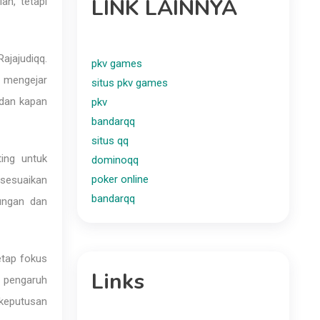
LINK LAINNYA
an, tetapi
ajajudiqq.
pkv games
 mengejar
situs pkv games
 dan kapan
pkv
bandarqq
situs qq
ting untuk
dominoqq
poker online
sesuaikan
bandarqq
ungan dan
etap fokus
Links
h pengaruh
 keputusan