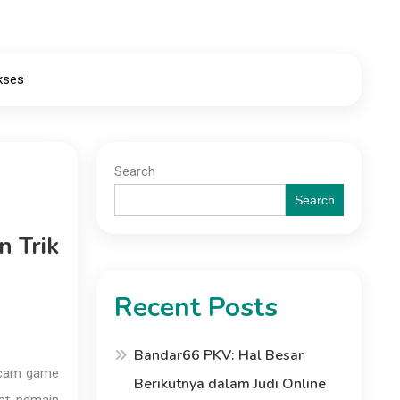
kses
Search
Search
n Trik
Recent Posts
Bandar66 PKV: Hal Besar
macam game
Berikutnya dalam Judi Online