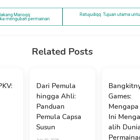
Ratujudiqq: Tujuan utama unt
elakang Marioqq:
ka mengubah permainan
n
Related Posts
PKV:
Dari Pemula
Bangkitn
hingga Ahli:
Games:
Panduan
Mengapa
Pemula Capsa
Ini Meng
Susun
alih Duni
Permaina