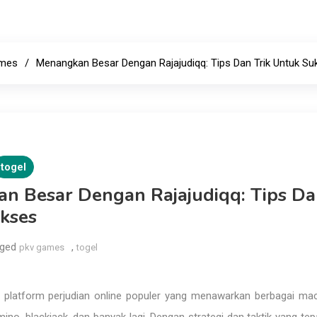
ames
Menangkan Besar Dengan Rajajudiqq: Tips Dan Trik Untuk Su
togel
n Besar Dengan Rajajudiqq: Tips Da
kses
gged
,
pkv games
togel
ah platform perjudian online populer yang menawarkan berbagai 