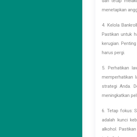
dan tetap melak
menetapkan angg
4. Kelola Bankro
Pastikan untuk 
kerugian. Pentin
harus pergi.
5. Perhatikan l
memperhatikan l
strategi Anda. 
meningkatkan pe
6. Tetap fokus: 
adalah kunci keb
alkohol. Pastik