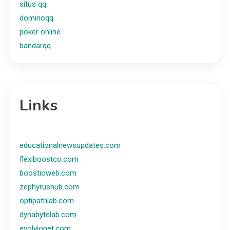
situs qq
dominoqq
poker online
bandarqq
Links
educationalnewsupdates.com
flexiboostco.com
boostioweb.com
zephyrushub.com
optipathlab.com
dynabytelab.com
evolvionet.com