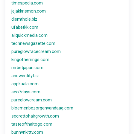
timespedia.com
jejakkrismon.com
diemthole.biz
ufabetkk.com
allquickmedia.com
technewsgazette.com
pureglowfacecream.com
kingofherrings.com
mrbetjapan.com
anewentity.biz
appkuala.com
seo7days.com
pureglowcream.com
bloemenbezorgenvandaag.com
secrettohairgrowth.com
tasteofthaitogo.com
bunnynkitty.com