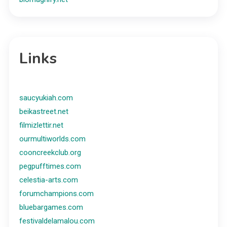
Links
saucyukiah.com
beikastreet.net
filmizlettir.net
ourmultiworlds.com
cooncreekclub.org
pegpufftimes.com
celestia-arts.com
forumchampions.com
bluebargames.com
festivaldelamalou.com