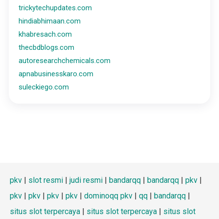
trickytechupdates.com
hindiabhimaan.com
khabresach.com
thecbdblogs.com
autoresearchchemicals.com
apnabusinesskaro.com
suleckiego.com
pkv
|
slot resmi
|
judi resmi
|
bandarqq
|
bandarqq
|
pkv
|
pkv
|
pkv
|
pkv
|
pkv
|
dominoqq pkv
|
qq
|
bandarqq
|
situs slot terpercaya
|
situs slot terpercaya
|
situs slot