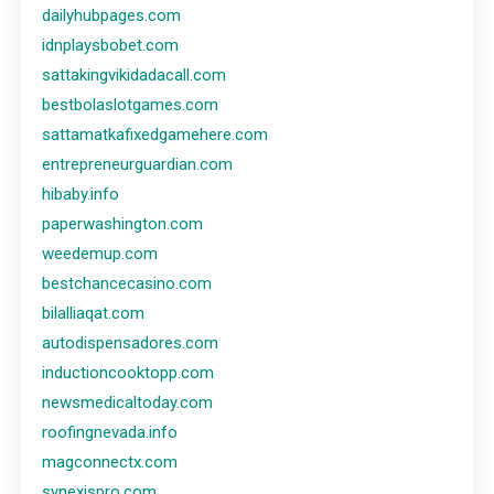
dailyhubpages.com
idnplaysbobet.com
sattakingvikidadacall.com
bestbolaslotgames.com
sattamatkafixedgamehere.com
entrepreneurguardian.com
hibaby.info
paperwashington.com
weedemup.com
bestchancecasino.com
bilalliaqat.com
autodispensadores.com
inductioncooktopp.com
newsmedicaltoday.com
roofingnevada.info
magconnectx.com
synexispro.com