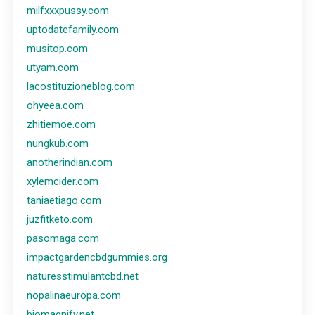
milfxxxpussy.com
uptodatefamily.com
musitop.com
utyam.com
lacostituzioneblog.com
ohyeea.com
zhitiemoe.com
nungkub.com
anotherindian.com
xylemcider.com
taniaetiago.com
juzfitketo.com
pasomaga.com
impactgardencbdgummies.org
naturesstimulantcbd.net
nopalinaeuropa.com
biomagnify.net