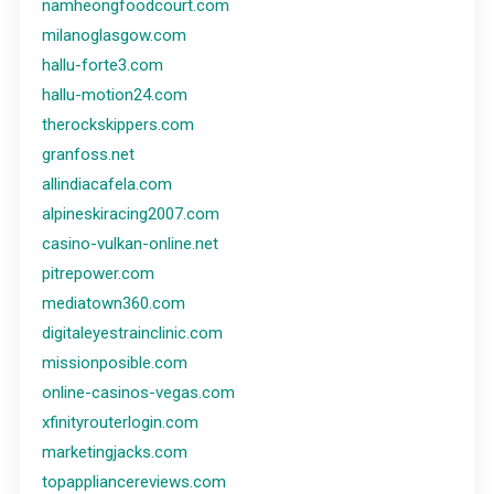
namheongfoodcourt.com
milanoglasgow.com
hallu-forte3.com
hallu-motion24.com
therockskippers.com
granfoss.net
allindiacafela.com
alpineskiracing2007.com
casino-vulkan-online.net
pitrepower.com
mediatown360.com
digitaleyestrainclinic.com
missionposible.com
online-casinos-vegas.com
xfinityrouterlogin.com
marketingjacks.com
topappliancereviews.com