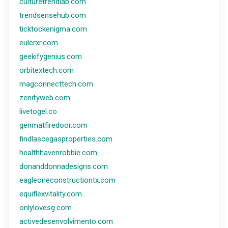
culturetrendlab.com
trendsensehub.com
ticktockenigma.com
eulerxr.com
geekifygenius.com
orbitextech.com
magconnecttech.com
zenifyweb.com
livetogel.co
genmatfiredoor.com
findlascegasproperties.com
healthhavenrobbie.com
donanddonnadesigns.com
eagleoneconstructiontx.com
equiflexvitality.com
onlylovesg.com
activedesenvolvimento.com