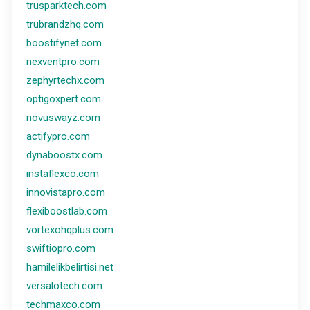
trusparktech.com
trubrandzhq.com
boostifynet.com
nexventpro.com
zephyrtechx.com
optigoxpert.com
novuswayz.com
actifypro.com
dynaboostx.com
instaflexco.com
innovistapro.com
flexiboostlab.com
vortexohqplus.com
swiftiopro.com
hamilelikbelirtisi.net
versalotech.com
techmaxco.com