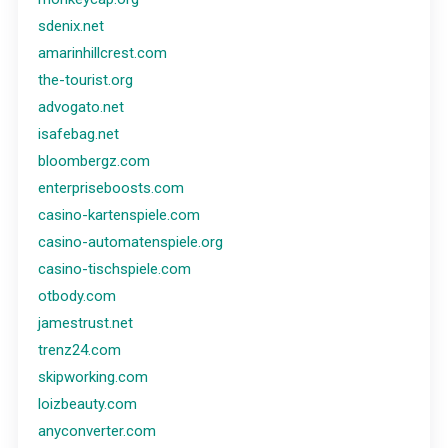
sdenix.net
amarinhillcrest.com
the-tourist.org
advogato.net
isafebag.net
bloombergz.com
enterpriseboosts.com
casino-kartenspiele.com
casino-automatenspiele.org
casino-tischspiele.com
otbody.com
jamestrust.net
trenz24.com
skipworking.com
loizbeauty.com
anyconverter.com