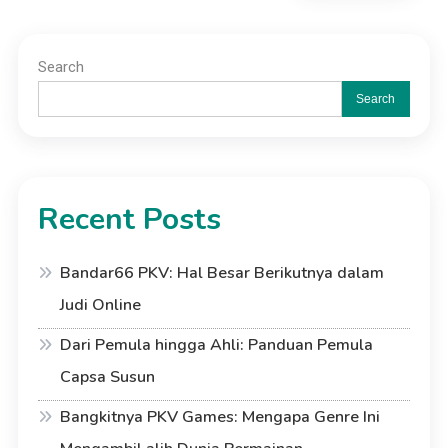
Search
Search
Recent Posts
Bandar66 PKV: Hal Besar Berikutnya dalam
Judi Online
Dari Pemula hingga Ahli: Panduan Pemula
Capsa Susun
Bangkitnya PKV Games: Mengapa Genre Ini