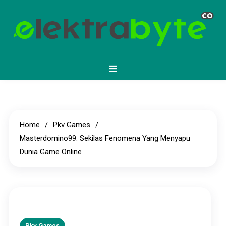
Skip
to
content
PKV Games: Situs Poker Online
Mainkan PKV Games di situs poker online dengan hadiah menggiurkan.
Dapatkan kesempatan memenangkan hadiah besar setiap hari dengan bermain
dengan Hadiah Menggiurkan
poker.
Home
Pkv Games
Masterdomino99: Sekilas Fenomena Yang Menyapu
Dunia Game Online
Pkv Games