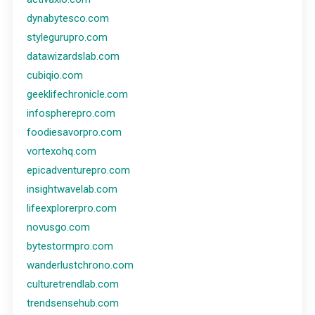
dynabytesco.com
stylegurupro.com
datawizardslab.com
cubiqio.com
geeklifechronicle.com
infospherepro.com
foodiesavorpro.com
vortexohq.com
epicadventurepro.com
insightwavelab.com
lifeexplorerpro.com
novusgo.com
bytestormpro.com
wanderlustchrono.com
culturetrendlab.com
trendsensehub.com