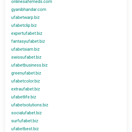
onlinesafemeds.com
gyanibhandar.com
ufabetwarp.biz
ufabetclip.biz
expertufabet.biz
fantasyufabet.biz
ufabetsiam.biz
swissufabet.biz
ufabetbusiness.biz
greenufabet.biz
ufabetcolor.biz
extraufabet.biz
ufabetlife.biz
ufabetsolutions.biz
socialufabet.biz
surfufabet.biz
ufabetbest.biz