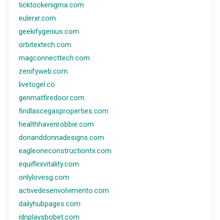
ticktockenigma.com
eulerxr.com
geekifygenius.com
orbitextech.com
magconnecttech.com
zenifyweb.com
livetogel.co
genmatfiredoor.com
findlascegasproperties.com
healthhavenrobbie.com
donanddonnadesigns.com
eagleoneconstructiontx.com
equiflexvitality.com
onlylovesg.com
activedesenvolvimento.com
dailyhubpages.com
idnplaysbobet.com