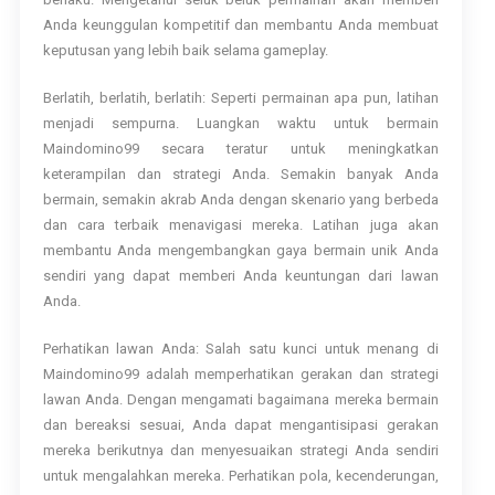
Anda keunggulan kompetitif dan membantu Anda membuat
keputusan yang lebih baik selama gameplay.
Berlatih, berlatih, berlatih: Seperti permainan apa pun, latihan
menjadi sempurna. Luangkan waktu untuk bermain
Maindomino99 secara teratur untuk meningkatkan
keterampilan dan strategi Anda. Semakin banyak Anda
bermain, semakin akrab Anda dengan skenario yang berbeda
dan cara terbaik menavigasi mereka. Latihan juga akan
membantu Anda mengembangkan gaya bermain unik Anda
sendiri yang dapat memberi Anda keuntungan dari lawan
Anda.
Perhatikan lawan Anda: Salah satu kunci untuk menang di
Maindomino99 adalah memperhatikan gerakan dan strategi
lawan Anda. Dengan mengamati bagaimana mereka bermain
dan bereaksi sesuai, Anda dapat mengantisipasi gerakan
mereka berikutnya dan menyesuaikan strategi Anda sendiri
untuk mengalahkan mereka. Perhatikan pola, kecenderungan,