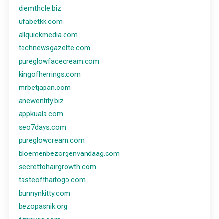
diemthole.biz
ufabetkk.com
allquickmedia.com
technewsgazette.com
pureglowfacecream.com
kingofherrings.com
mrbetjapan.com
anewentity.biz
appkuala.com
seo7days.com
pureglowcream.com
bloemenbezorgenvandaag.com
secrettohairgrowth.com
tasteofthaitogo.com
bunnynkitty.com
bezopasnik.org