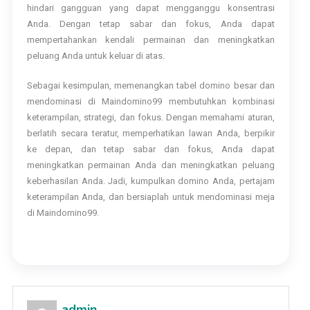
hindari gangguan yang dapat mengganggu konsentrasi
Anda. Dengan tetap sabar dan fokus, Anda dapat
mempertahankan kendali permainan dan meningkatkan
peluang Anda untuk keluar di atas.
Sebagai kesimpulan, memenangkan tabel domino besar dan
mendominasi di Maindomino99 membutuhkan kombinasi
keterampilan, strategi, dan fokus. Dengan memahami aturan,
berlatih secara teratur, memperhatikan lawan Anda, berpikir
ke depan, dan tetap sabar dan fokus, Anda dapat
meningkatkan permainan Anda dan meningkatkan peluang
keberhasilan Anda. Jadi, kumpulkan domino Anda, pertajam
keterampilan Anda, dan bersiaplah untuk mendominasi meja
di Maindomino99.
admin