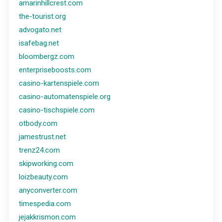
amarinhillcrest.com
the-tourist.org
advogato.net
isafebag.net
bloombergz.com
enterpriseboosts.com
casino-kartenspiele.com
casino-automatenspiele.org
casino-tischspiele.com
otbody.com
jamestrust.net
trenz24.com
skipworking.com
loizbeauty.com
anyconverter.com
timespedia.com
jejakkrismon.com