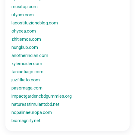
musitop.com
utyam.com
lacostituzioneblog.com
ohyeea.com
zhitiemoe.com
nungkub.com
anotherindian.com
xylemcider.com
taniaetiago.com
juzfitketo.com
pasomaga.com
impactgardencbdgummies.org
naturesstimulantcbd.net
nopalinaeuropa.com
biomagnify.net