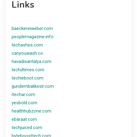
Links
baeckereiweber.com
peoplemagazine.info
techashes.com
canyouwash.co
havadisantalya.com
techdtimes.com
techieboot.com
gundembalikesir.com
itechar.com
yesbold.com
healthhubzone.com
ebaraat.com
techjuiced.com
byteboosttech.com