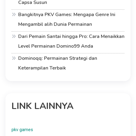
Capsa Susun
Bangkitnya PKV Games: Mengapa Genre Ini
Mengambil alih Dunia Permainan
Dari Pemain Santai hingga Pro: Cara Menaikkan
Level Permainan Domino99 Anda
Dominoqq: Permainan Strategi dan
Keterampilan Terbaik
LINK LAINNYA
pkv games