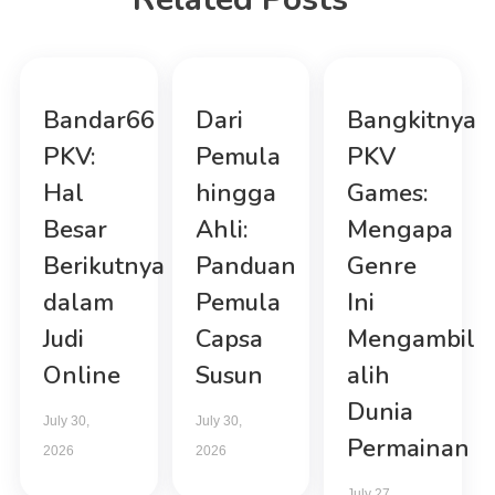
Bandar66
Dari
Bangkitnya
PKV:
Pemula
PKV
Hal
hingga
Games:
Besar
Ahli:
Mengapa
Berikutnya
Panduan
Genre
dalam
Pemula
Ini
Judi
Capsa
Mengambil
Online
Susun
alih
Dunia
July 30,
July 30,
Permainan
2026
2026
July 27,