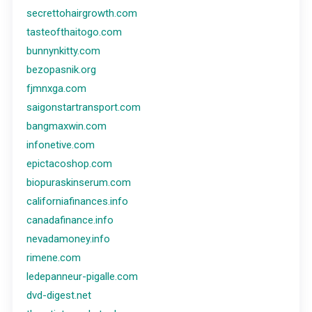
secrettohairgrowth.com
tasteofthaitogo.com
bunnynkitty.com
bezopasnik.org
fjmnxga.com
saigonstartransport.com
bangmaxwin.com
infonetive.com
epictacoshop.com
biopuraskinserum.com
californiafinances.info
canadafinance.info
nevadamoney.info
rimene.com
ledepanneur-pigalle.com
dvd-digest.net