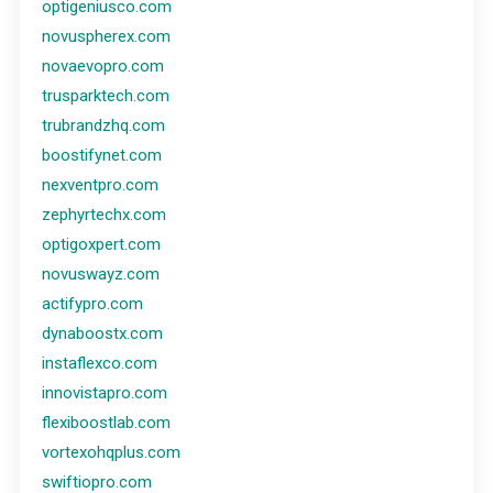
optigeniusco.com
novuspherex.com
novaevopro.com
trusparktech.com
trubrandzhq.com
boostifynet.com
nexventpro.com
zephyrtechx.com
optigoxpert.com
novuswayz.com
actifypro.com
dynaboostx.com
instaflexco.com
innovistapro.com
flexiboostlab.com
vortexohqplus.com
swiftiopro.com