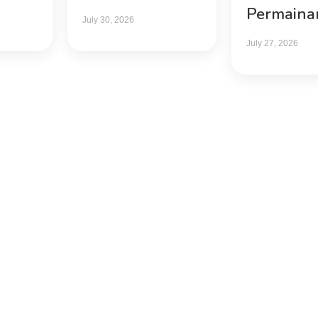
Permaina
July 30, 2026
July 27, 2026