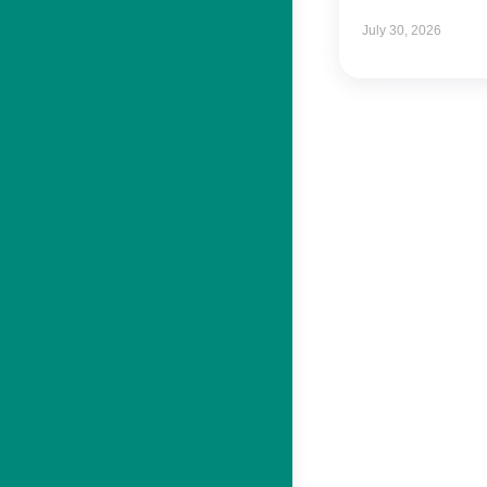
July 30, 2026