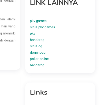
LINK LAINNYA
in dengan
dan alami
pkv games
 hari yang
situs pkv games
q memiliki
pkv
bandarqq
ah dengan
situs qq
dominoqq
poker online
bandarqq
Links