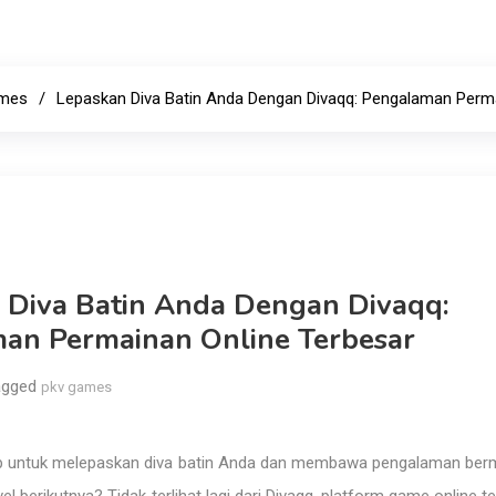
ames
Lepaskan Diva Batin Anda Dengan Divaqq: Pengalaman Perma
 Diva Batin Anda Dengan Divaqq:
an Permainan Online Terbesar
agged
pkv games
p untuk melepaskan diva batin Anda dan membawa pengalaman ber