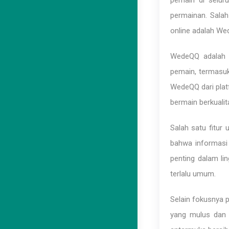
pemain di selur
permainan. Sala
online adalah We
WedeQQ adalah p
pemain, termasuk
WedeQQ dari pla
bermain berkuali
Salah satu fitu
bahwa informasi 
penting dalam li
terlalu umum.
Selain fokusnya
yang mulus dan r