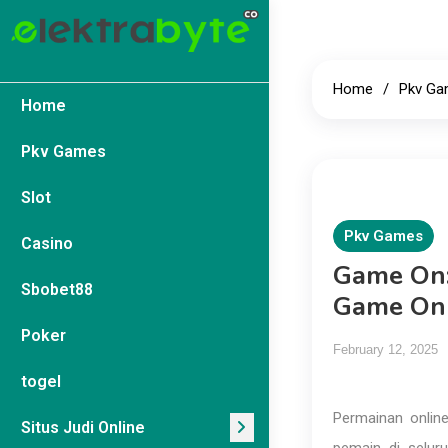
Skip
to
content
Mainkan PKV Games di situs poker
PKV Games:
Home
Pkv G
Home
online dengan hadiah menggiurkan.
Dapatkan kesempatan memenangkan
Pkv Games
Situs Poker
hadiah besar setiap hari dengan
bermain poker.
Slot
Online
Pkv Games
Casino
Game On:
dengan
Sbobet88
Game Onl
Poker
February 12, 2025
Hadiah
togel
Permainan online
Menggiurkan
Situs Judi Online