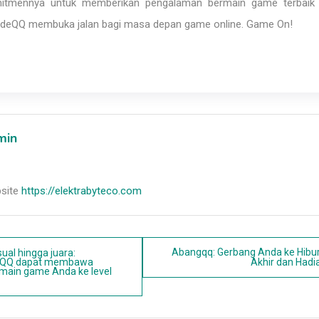
mitmennya untuk memberikan pengalaman bermain game terbaik 
deQQ membuka jalan bagi masa depan game online. Game On!
min
site
https://elektrabyteco.com
Abangqq: Gerbang Anda ke Hibu
ual hingga juara:
oQQ dapat membawa
Akhir dan Hadi
main game Anda ke level
n