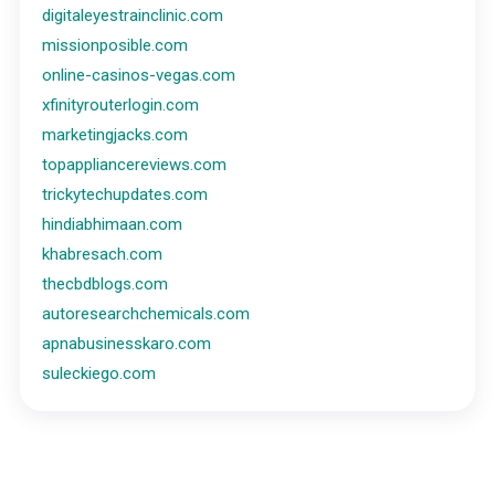
digitaleyestrainclinic.com
missionposible.com
online-casinos-vegas.com
xfinityrouterlogin.com
marketingjacks.com
topappliancereviews.com
trickytechupdates.com
hindiabhimaan.com
khabresach.com
thecbdblogs.com
autoresearchchemicals.com
apnabusinesskaro.com
suleckiego.com