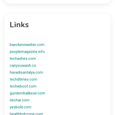
Links
baeckereiweber.com
peoplemagazine.info
techashes.com
canyouwash.co
havadisantalya.com
techdtimes.com
techieboot.com
gundembalikesir.com
itechar.com
yesbold.com
healthhubzone.com