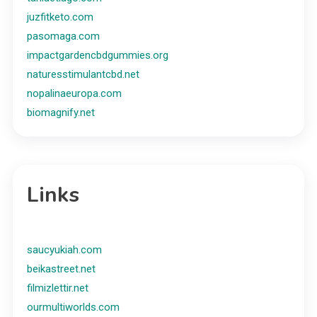
juzfitketo.com
pasomaga.com
impactgardencbdgummies.org
naturesstimulantcbd.net
nopalinaeuropa.com
biomagnify.net
Links
saucyukiah.com
beikastreet.net
filmizlettir.net
ourmultiworlds.com