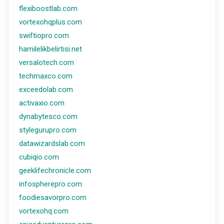
flexiboostlab.com
vortexohqplus.com
swiftiopro.com
hamilelikbelirtisi.net
versalotech.com
techmaxco.com
exceedolab.com
activaxio.com
dynabytesco.com
stylegurupro.com
datawizardslab.com
cubiqio.com
geeklifechronicle.com
infospherepro.com
foodiesavorpro.com
vortexohq.com