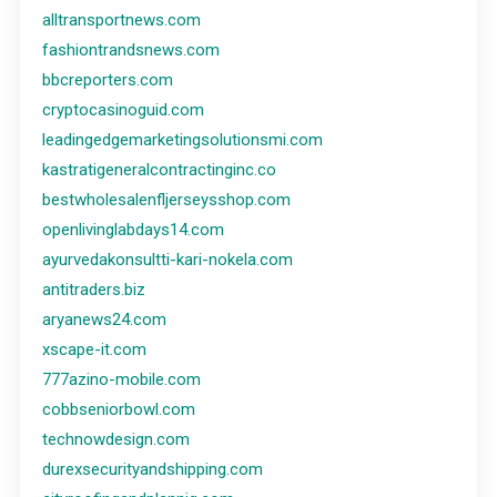
alltransportnews.com
fashiontrandsnews.com
bbcreporters.com
cryptocasinoguid.com
leadingedgemarketingsolutionsmi.com
kastratigeneralcontractinginc.co
bestwholesalenfljerseysshop.com
openlivinglabdays14.com
ayurvedakonsultti-kari-nokela.com
antitraders.biz
aryanews24.com
xscape-it.com
777azino-mobile.com
cobbseniorbowl.com
technowdesign.com
durexsecurityandshipping.com