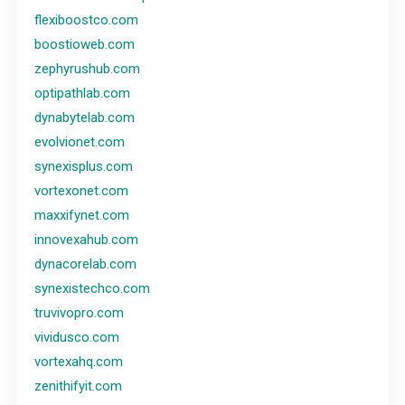
flexiboostco.com
boostioweb.com
zephyrushub.com
optipathlab.com
dynabytelab.com
evolvionet.com
synexisplus.com
vortexonet.com
maxxifynet.com
innovexahub.com
dynacorelab.com
synexistechco.com
truvivopro.com
vividusco.com
vortexahq.com
zenithifyit.com