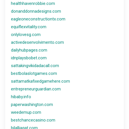
healthhavenrobbie.com
donanddonnadesigns.com
eagleoneconstructiontx.com
equiflexvitality.com
onlylovesg.com
activedesenvolvimento.com
dailyhubpages.com
idnplaysbobet.com
sattakingvikidadacall.com
bestbolaslotgames.com
sattamatkafixedgamehere.com
entrepreneurguardian.com
hibaby.info
paperwashington.com
weedemup.com
bestchancecasino.com
bilalliaqat.com