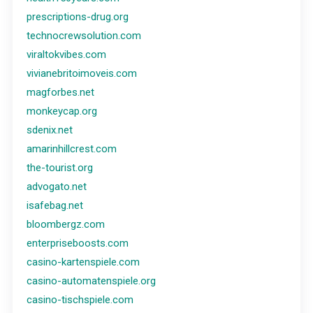
prescriptions-drug.org
technocrewsolution.com
viraltokvibes.com
vivianebritoimoveis.com
magforbes.net
monkeycap.org
sdenix.net
amarinhillcrest.com
the-tourist.org
advogato.net
isafebag.net
bloombergz.com
enterpriseboosts.com
casino-kartenspiele.com
casino-automatenspiele.org
casino-tischspiele.com