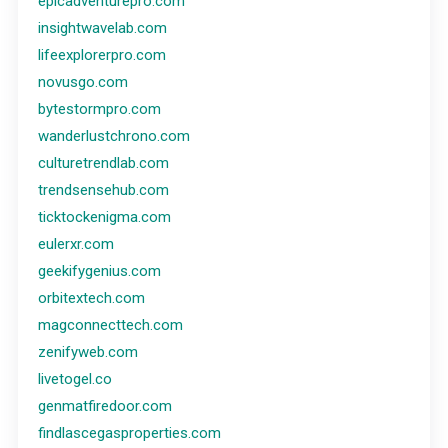
epicadventurepro.com
insightwavelab.com
lifeexplorerpro.com
novusgo.com
bytestormpro.com
wanderlustchrono.com
culturetrendlab.com
trendsensehub.com
ticktockenigma.com
eulerxr.com
geekifygenius.com
orbitextech.com
magconnecttech.com
zenifyweb.com
livetogel.co
genmatfiredoor.com
findlascegasproperties.com