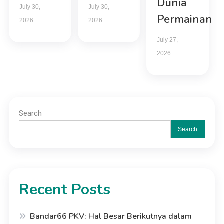
Dunia
July 30,
July 30,
Permainan
2026
2026
July 27,
2026
Search
Search
Recent Posts
Bandar66 PKV: Hal Besar Berikutnya dalam