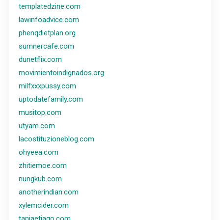
templatedzine.com
lawinfoadvice.com
phenqdietplan.org
sumnercafe.com
dunetflix.com
movimientoindignados.org
milfxxxpussy.com
uptodatefamily.com
musitop.com
utyam.com
lacostituzioneblog.com
ohyeea.com
zhitiemoe.com
nungkub.com
anotherindian.com
xylemcider.com
taniaetiago.com