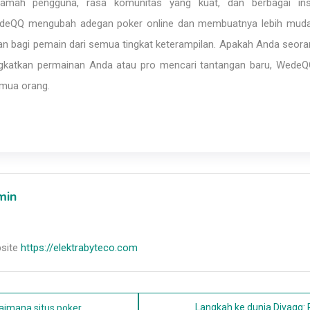
ramah pengguna, rasa komunitas yang kuat, dan berbagai ins
deQQ mengubah adegan poker online dan membuatnya lebih muda
 bagi pemain dari semua tingkat keterampilan. Apakah Anda seor
ngkatkan permainan Anda atau pro mencari tantangan baru, WedeQ
mua orang.
min
site
https://elektrabyteco.com
Langkah ke dunia Divaqq:
imana situs poker