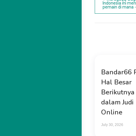
Indonesia ini me
pemain di mana
navigatio
Bandar66 
Hal Besar
Berikutnya
dalam Judi
Online
July 30, 2026