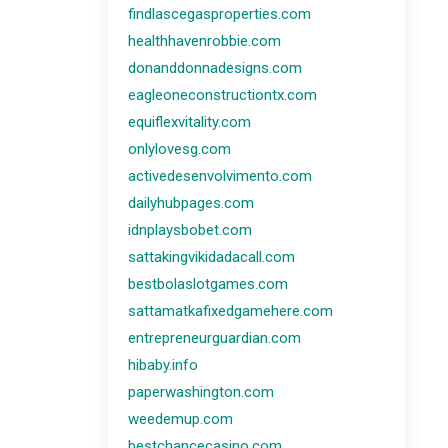
findlascegasproperties.com
healthhavenrobbie.com
donanddonnadesigns.com
eagleoneconstructiontx.com
equiflexvitality.com
onlylovesg.com
activedesenvolvimento.com
dailyhubpages.com
idnplaysbobet.com
sattakingvikidadacall.com
bestbolaslotgames.com
sattamatkafixedgamehere.com
entrepreneurguardian.com
hibaby.info
paperwashington.com
weedemup.com
bestchancecasino.com