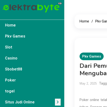
Skip
to
content
Mainkan PKV Games di situs poker
PKV Games:
Home
Pkv G
Home
online dengan hadiah menggiurkan.
Dapatkan kesempatan memenangkan
Pkv Games
Situs Poker
hadiah besar setiap hari dengan
bermain poker.
Slot
Online
Pkv Games
Casino
Dari Pem
dengan
Sbobet88
Mengubah
Poker
Tag
May 2, 2025
Hadiah
togel
Poker online tel
Menggiurkan
Situs Judi Online