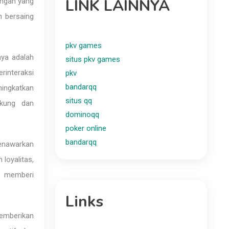
LINK LAINNYA
ungan yang
 bersaing
pkv games
nya adalah
situs pkv games
rinteraksi
pkv
bandarqq
ingkatkan
situs qq
ukung dan
dominoqq
poker online
bandarqq
enawarkan
loyalitas,
n memberi
Links
memberikan