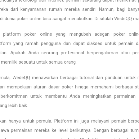
nculnya teknologi dan internet, pemain sekarang dapat menikmati
ereka dari kenyamanan rumah mereka sendiri. Namun, bagi bany
di dunia poker online bisa sangat menakutkan. Di situlah WedeQQ m
 platform poker online yang mengubah adegan poker onli
tform yang ramah pengguna dan dapat diakses untuk pemain d
pilan. Apakah Anda seorang profesional berpengalaman atau pe
memiliki sesuatu untuk semua orang.
mula, WedeQQ menawarkan berbagai tutorial dan panduan untuk
ari mempelajari aturan dasar poker hingga memahami berbagai st
 berkomitmen untuk membantu Anda meningkatkan permainan
ng lebih baik.
an hanya untuk pemula. Platform ini juga melayani pemain berp
awa permainan mereka ke level berikutnya. Dengan berbagai tur