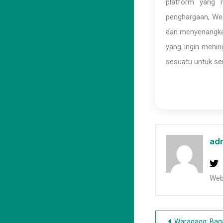
platform yang 
penghargaan, We
dan menyenangkan
yang ingin meni
sesuatu untuk se
ad
Web
Post
Waragaqq: Baga