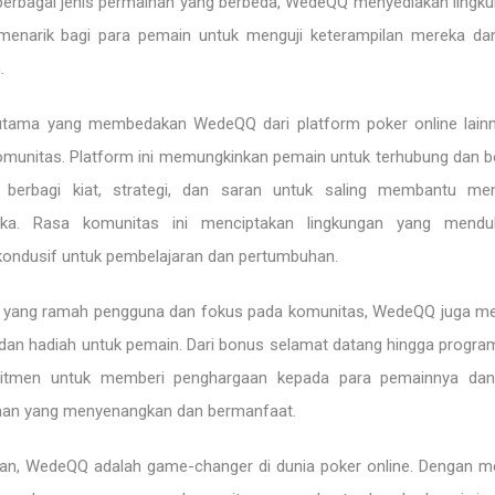
 berbagai jenis permainan yang berbeda, WedeQQ menyediakan lingk
enarik bagi para pemain untuk menguji keterampilan mereka dan
.
r utama yang membedakan WedeQQ dari platform poker online lain
munitas. Platform ini memungkinkan pemain untuk terhubung dan be
 berbagi kiat, strategi, dan saran untuk saling membantu men
ka. Rasa komunitas ini menciptakan lingkungan yang mend
 kondusif untuk pembelajaran dan pertumbuhan.
a yang ramah pengguna dan fokus pada komunitas, WedeQQ juga m
 dan hadiah untuk pemain. Dari bonus selamat datang hingga program 
tmen untuk memberi penghargaan kepada para pemainnya da
an yang menyenangkan dan bermanfaat.
han, WedeQQ adalah game-changer di dunia poker online. Dengan 