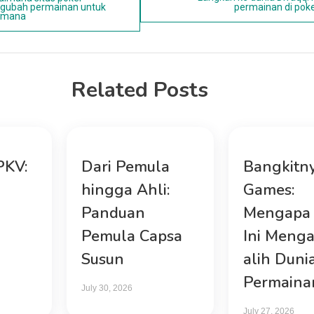
ngubah permainan untuk
permainan di poke
 -mana
n
Related Posts
PKV:
Dari Pemula
Bangkitn
hingga Ahli:
Games:
Panduan
Mengapa
Pemula Capsa
Ini Meng
Susun
alih Duni
Permaina
July 30, 2026
July 27, 2026