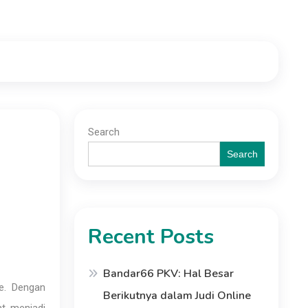
Search
Search
Recent Posts
Bandar66 PKV: Hal Besar
ne. Dengan
Berikutnya dalam Judi Online