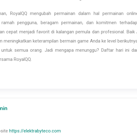
uhan, RoyalQQ mengubah permainan dalam hal permainan onlin
 ramah pengguna, beragam permainan, dan komitmen terhadap 
gan cepat menjadi favorit di kalangan pemula dan profesional. Baik
in meningkatkan keterampilan bermain game Anda ke level berikutny
u untuk semua orang. Jadi mengapa menunggu? Daftar hari ini da
rsama RoyalQQ.
min
site
https://elektrabyteco.com