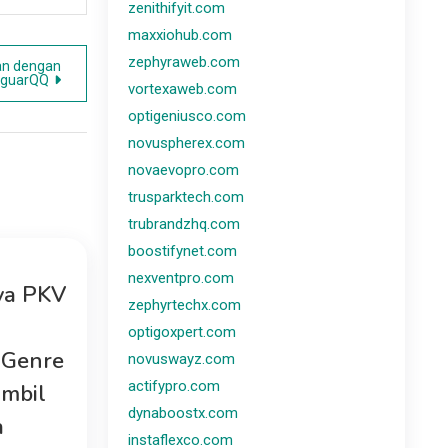
zenithifyit.com
maxxiohub.com
zephyraweb.com
an dengan
aguarQQ
vortexaweb.com
optigeniusco.com
novuspherex.com
novaevopro.com
trusparktech.com
trubrandzhq.com
boostifynet.com
nexventpro.com
ya PKV
zephyrtechx.com
optigoxpert.com
 Genre
novuswayz.com
actifypro.com
ambil
dynaboostx.com
a
instaflexco.com