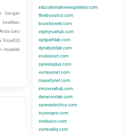
educationalnewsupdates.com
e. Dengan
flexiboostco.com
keadilan,
boostioweb.com
 Anda baru
zephyrushub.com
optipathlab.com
a, RoyalQQ
dynabytelab.com
n mulailah
evolvionet.com
synexisplus.com
vortexonet.com
maxxifynet.com
innovexahub.com
dynacorelab.com
synexistechco.com
truvivopro.com
vividusco.com
vortexahq.com