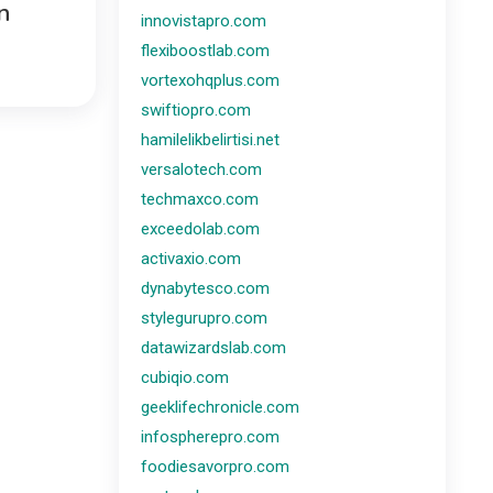
n
innovistapro.com
flexiboostlab.com
vortexohqplus.com
swiftiopro.com
hamilelikbelirtisi.net
versalotech.com
techmaxco.com
exceedolab.com
activaxio.com
dynabytesco.com
stylegurupro.com
datawizardslab.com
cubiqio.com
geeklifechronicle.com
infospherepro.com
foodiesavorpro.com