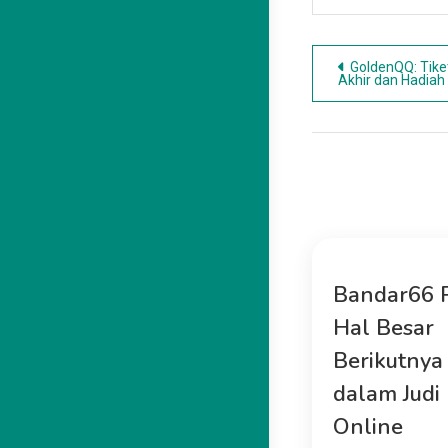
Post
GoldenQQ: Tike
Akhir dan Hadiah
navigatio
Bandar66 
Hal Besar
Berikutnya
dalam Judi
Online