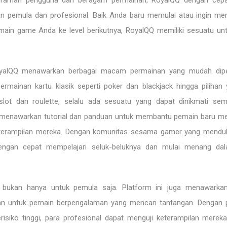
 ramah pengguna dan beragam permainan, RoyalQQ dengan cepa
gan pemula dan profesional. Baik Anda baru memulai atau ingin me
main game Anda ke level berikutnya, RoyalQQ memiliki sesuatu u
yalQQ menawarkan berbagai macam permainan yang mudah dipel
permainan kartu klasik seperti poker dan blackjack hingga pilihan 
slot dan roulette, selalu ada sesuatu yang dapat dinikmati se
a menawarkan tutorial dan panduan untuk membantu pemain baru m
terampilan mereka. Dengan komunitas sesama gamer yang menduk
engan cepat mempelajari seluk-beluknya dan mulai menang da
ukan hanya untuk pemula saja. Platform ini juga menawarkan
 untuk pemain berpengalaman yang mencari tantangan. Dengan 
isiko tinggi, para profesional dapat menguji keterampilan mere