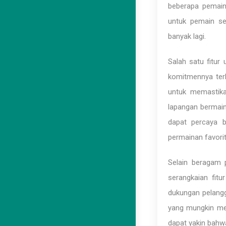
beberapa pemain 
untuk pemain se
banyak lagi.
Salah satu fitu
komitmennya terh
untuk memastik
lapangan bermain
dapat percaya 
permainan favori
Selain beragam 
serangkaian fit
dukungan pelang
yang mungkin mer
dapat yakin bahw