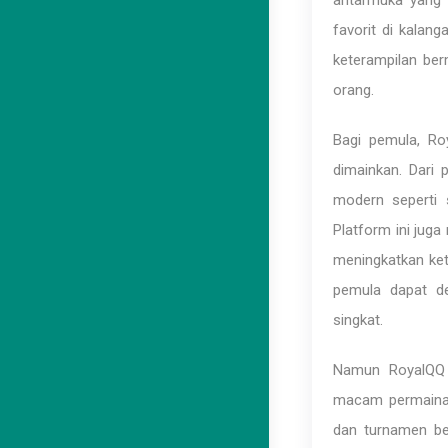
antarmuka yang
favorit di kalan
keterampilan ber
orang.
Bagi pemula, Ro
dimainkan. Dari 
modern seperti 
Platform ini jug
meningkatkan ke
pemula dapat d
singkat.
Namun RoyalQQ b
macam permainan
dan turnamen ber