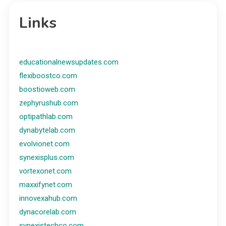
Links
educationalnewsupdates.com
flexiboostco.com
boostioweb.com
zephyrushub.com
optipathlab.com
dynabytelab.com
evolvionet.com
synexisplus.com
vortexonet.com
maxxifynet.com
innovexahub.com
dynacorelab.com
synexistechco.com