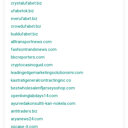
crystalufabet.biz
ufabetok.biz
everufabet.biz
crowdufabet.biz
buildufabet.biz
alltransportnews.com
fashiontrandsnews.com
bbcreporters.com
cryptocasinoguid.com
leadingedgemarketingsolutionsmi.com
kastratigeneralcontractinginc.co
bestwholesalenfljerseysshop.com
openlivinglabdays14.com
ayurvedakonsultti-kari-nokela.com
antitraders.biz
aryanews24.com
xscape-it.com