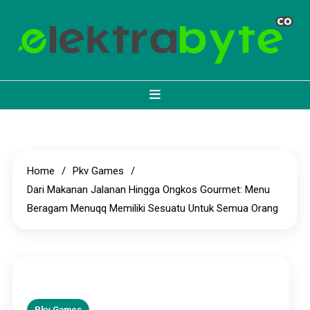
Skip
to
content
PKV Games: Situs Poker Online
Mainkan PKV Games di situs poker online dengan hadiah menggiurkan.
Dapatkan kesempatan memenangkan hadiah besar setiap hari dengan bermain
dengan Hadiah Menggiurkan
poker.
Home
Pkv Games
Dari Makanan Jalanan Hingga Ongkos Gourmet: Menu
Beragam Menuqq Memiliki Sesuatu Untuk Semua Orang
Pkv Games