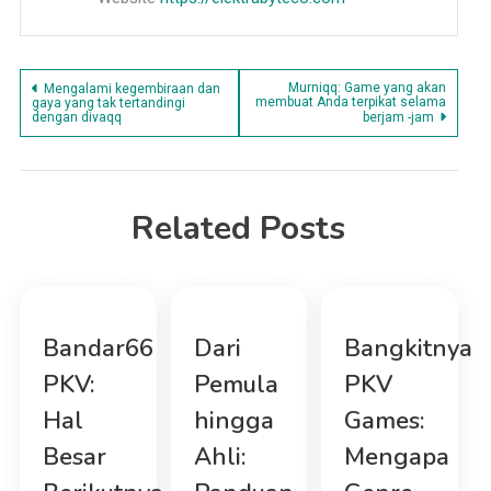
Post
Murniqq: Game yang akan
Mengalami kegembiraan dan
membuat Anda terpikat selama
gaya yang tak tertandingi
dengan divaqq
berjam -jam
navigation
Related Posts
Bandar66
Dari
Bangkitnya
PKV:
Pemula
PKV
Hal
hingga
Games:
Besar
Ahli:
Mengapa