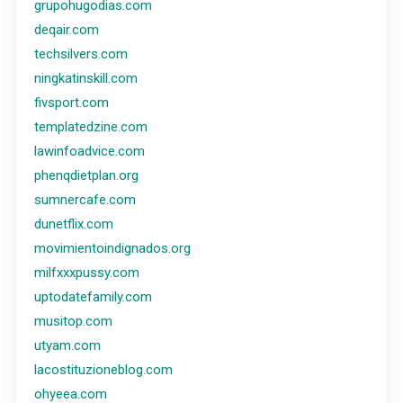
grupohugodias.com
deqair.com
techsilvers.com
ningkatinskill.com
fivsport.com
templatedzine.com
lawinfoadvice.com
phenqdietplan.org
sumnercafe.com
dunetflix.com
movimientoindignados.org
milfxxxpussy.com
uptodatefamily.com
musitop.com
utyam.com
lacostituzioneblog.com
ohyeea.com