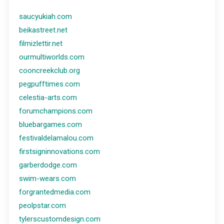
saucyukiah.com
beikastreet.net
filmizlettir.net
ourmultiworlds.com
cooncreekclub.org
pegpufftimes.com
celestia-arts.com
forumchampions.com
bluebargames.com
festivaldelamalou.com
firstsigninnovations.com
garberdodge.com
swim-wears.com
forgrantedmedia.com
peolpstar.com
tylerscustomdesign.com