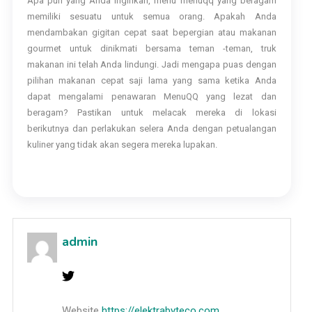
Apa pun yang Anda inginkan, menu menuqq yang beragam
memiliki sesuatu untuk semua orang. Apakah Anda
mendambakan gigitan cepat saat bepergian atau makanan
gourmet untuk dinikmati bersama teman -teman, truk
makanan ini telah Anda lindungi. Jadi mengapa puas dengan
pilihan makanan cepat saji lama yang sama ketika Anda
dapat mengalami penawaran MenuQQ yang lezat dan
beragam? Pastikan untuk melacak mereka di lokasi
berikutnya dan perlakukan selera Anda dengan petualangan
kuliner yang tidak akan segera mereka lupakan.
admin
Website
https://elektrabyteco.com