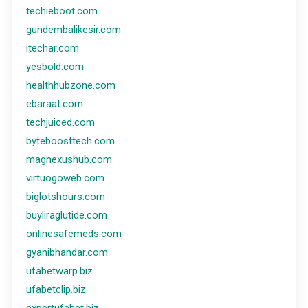
techieboot.com
gundembalikesir.com
itechar.com
yesbold.com
healthhubzone.com
ebaraat.com
techjuiced.com
byteboosttech.com
magnexushub.com
virtuogoweb.com
biglotshours.com
buyliraglutide.com
onlinesafemeds.com
gyanibhandar.com
ufabetwarp.biz
ufabetclip.biz