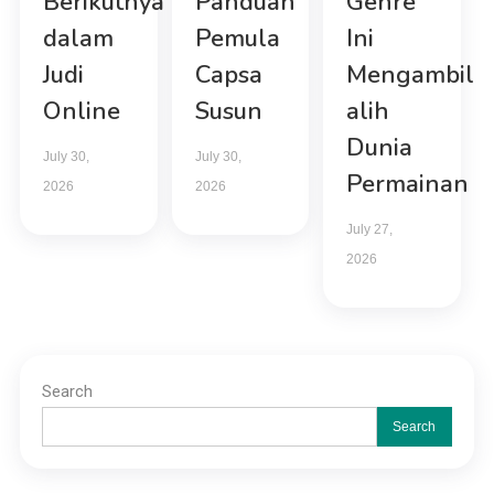
Berikutnya
Panduan
Genre
dalam
Pemula
Ini
Judi
Capsa
Mengambil
Online
Susun
alih
Dunia
July 30,
July 30,
Permainan
2026
2026
July 27,
2026
Search
Search