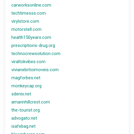
carworksonline.com
techtimesss.com
virylstore.com
motorstell.com
health150years.com
prescriptions-drug.org
technocrewsolution.com
viraltokvibes.com
vivianebritoimoveis.com
magforbes.net
monkeycap.org
sdenix.net
amarinhillcrest.com
the-tourist.org
advogato.net
isafebag.net