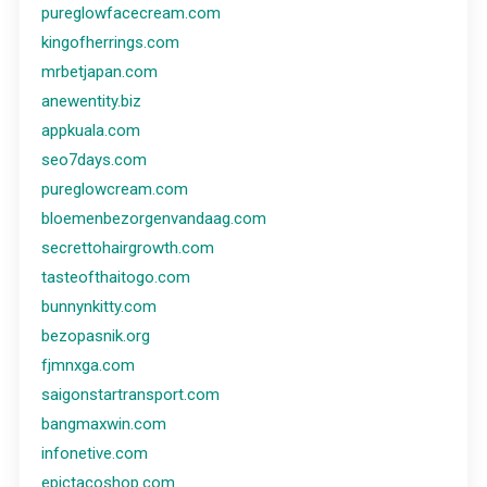
pureglowfacecream.com
kingofherrings.com
mrbetjapan.com
anewentity.biz
appkuala.com
seo7days.com
pureglowcream.com
bloemenbezorgenvandaag.com
secrettohairgrowth.com
tasteofthaitogo.com
bunnynkitty.com
bezopasnik.org
fjmnxga.com
saigonstartransport.com
bangmaxwin.com
infonetive.com
epictacoshop.com