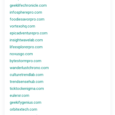
geeklifechronicle.com
infospherepro.com
foodiesavorpro.com
vortexohq.com
epicadventurepro.com
insightwavelab.com
lifeexplorerpro.com
novusgo.com
bytestormpro.com
wanderlustchrono.com
culturetrendlab.com
trendsensehub.com
ticktockenigma.com
eulerxr.com
geekifygenius.com
orbitextech.com