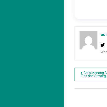
ad
Web
Post
Cara Menang B
Tips dan Strategi
navigatio