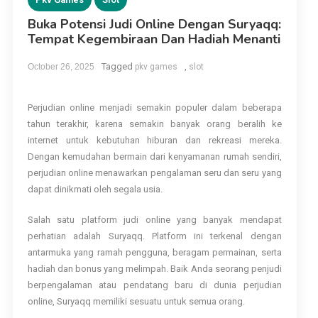
Buka Potensi Judi Online Dengan Suryaqq:
Tempat Kegembiraan Dan Hadiah Menanti
Tagged
,
October 26, 2025
pkv games
slot
Perjudian online menjadi semakin populer dalam beberapa
tahun terakhir, karena semakin banyak orang beralih ke
internet untuk kebutuhan hiburan dan rekreasi mereka.
Dengan kemudahan bermain dari kenyamanan rumah sendiri,
perjudian online menawarkan pengalaman seru dan seru yang
dapat dinikmati oleh segala usia.
Salah satu platform judi online yang banyak mendapat
perhatian adalah Suryaqq. Platform ini terkenal dengan
antarmuka yang ramah pengguna, beragam permainan, serta
hadiah dan bonus yang melimpah. Baik Anda seorang penjudi
berpengalaman atau pendatang baru di dunia perjudian
online, Suryaqq memiliki sesuatu untuk semua orang.