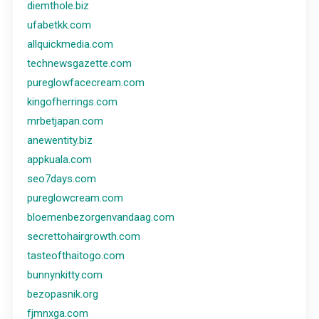
diemthole.biz
ufabetkk.com
allquickmedia.com
technewsgazette.com
pureglowfacecream.com
kingofherrings.com
mrbetjapan.com
anewentity.biz
appkuala.com
seo7days.com
pureglowcream.com
bloemenbezorgenvandaag.com
secrettohairgrowth.com
tasteofthaitogo.com
bunnynkitty.com
bezopasnik.org
fjmnxga.com