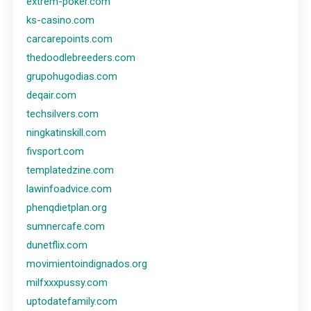
extrem-poker.com
ks-casino.com
carcarepoints.com
thedoodlebreeders.com
grupohugodias.com
deqair.com
techsilvers.com
ningkatinskill.com
fivsport.com
templatedzine.com
lawinfoadvice.com
phenqdietplan.org
sumnercafe.com
dunetflix.com
movimientoindignados.org
milfxxxpussy.com
uptodatefamily.com