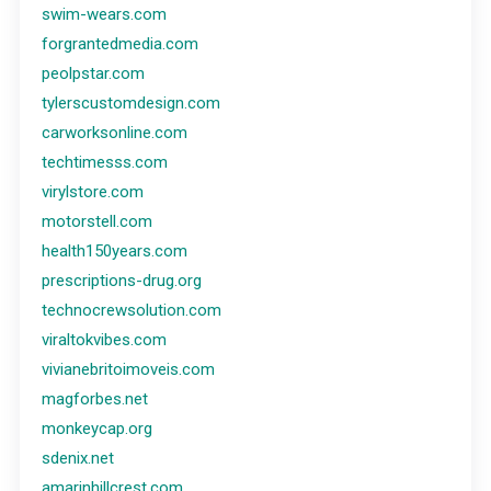
swim-wears.com
forgrantedmedia.com
peolpstar.com
tylerscustomdesign.com
carworksonline.com
techtimesss.com
virylstore.com
motorstell.com
health150years.com
prescriptions-drug.org
technocrewsolution.com
viraltokvibes.com
vivianebritoimoveis.com
magforbes.net
monkeycap.org
sdenix.net
amarinhillcrest.com