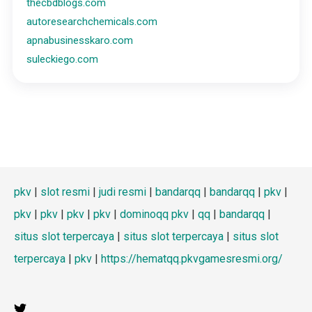
thecbdblogs.com
autoresearchchemicals.com
apnabusinesskaro.com
suleckiego.com
pkv
|
slot resmi
|
judi resmi
|
bandarqq
|
bandarqq
|
pkv
|
pkv
|
pkv
|
pkv
|
pkv
|
dominoqq pkv
|
qq
|
bandarqq
|
situs slot terpercaya
|
situs slot terpercaya
|
situs slot
terpercaya
|
pkv
|
https://hematqq.pkvgamesresmi.org/