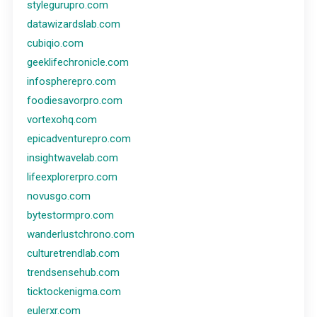
stylegurupro.com
datawizardslab.com
cubiqio.com
geeklifechronicle.com
infospherepro.com
foodiesavorpro.com
vortexohq.com
epicadventurepro.com
insightwavelab.com
lifeexplorerpro.com
novusgo.com
bytestormpro.com
wanderlustchrono.com
culturetrendlab.com
trendsensehub.com
ticktockenigma.com
eulerxr.com