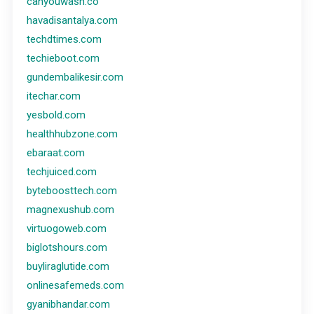
canyouwash.co
havadisantalya.com
techdtimes.com
techieboot.com
gundembalikesir.com
itechar.com
yesbold.com
healthhubzone.com
ebaraat.com
techjuiced.com
byteboosttech.com
magnexushub.com
virtuogoweb.com
biglotshours.com
buyliraglutide.com
onlinesafemeds.com
gyanibhandar.com