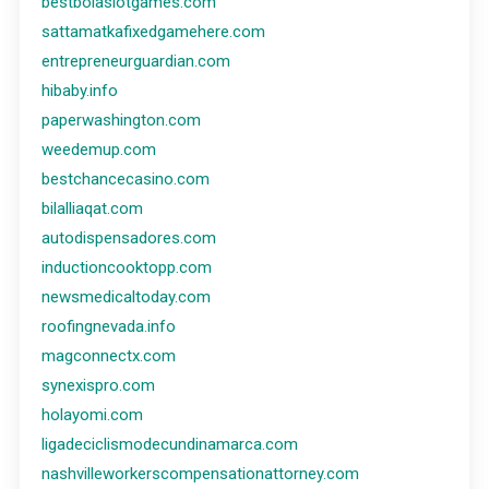
bestbolaslotgames.com
sattamatkafixedgamehere.com
entrepreneurguardian.com
hibaby.info
paperwashington.com
weedemup.com
bestchancecasino.com
bilalliaqat.com
autodispensadores.com
inductioncooktopp.com
newsmedicaltoday.com
roofingnevada.info
magconnectx.com
synexispro.com
holayomi.com
ligadeciclismodecundinamarca.com
nashvilleworkerscompensationattorney.com