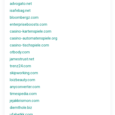
advogato.net
isafebag.net
bloombergz.com
enterpriseboosts.com
casino-kartenspiele.com
casino-automatenspiele.org
casino-tischspiele.com
otbody.com
jamestrust.net
trenz24.com
skipworking.com
loizbeauty.com
anyconverter.com
timespedia.com
jejakkrismon.com
diemthole.biz
ufabetkk.com