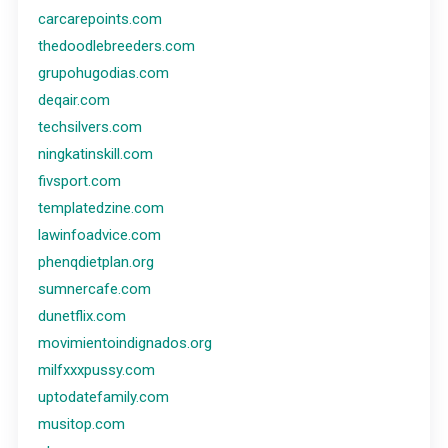
carcarepoints.com
thedoodlebreeders.com
grupohugodias.com
deqair.com
techsilvers.com
ningkatinskill.com
fivsport.com
templatedzine.com
lawinfoadvice.com
phenqdietplan.org
sumnercafe.com
dunetflix.com
movimientoindignados.org
milfxxxpussy.com
uptodatefamily.com
musitop.com