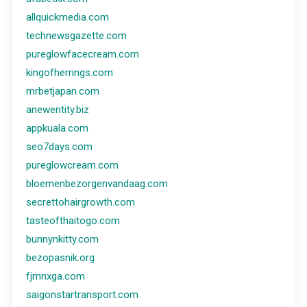
allquickmedia.com
technewsgazette.com
pureglowfacecream.com
kingofherrings.com
mrbetjapan.com
anewentity.biz
appkuala.com
seo7days.com
pureglowcream.com
bloemenbezorgenvandaag.com
secrettohairgrowth.com
tasteofthaitogo.com
bunnynkitty.com
bezopasnik.org
fjmnxga.com
saigonstartransport.com