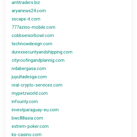
antitraders.biz
aryanews24.com
xscape-it.com
777azino-mobile.com
cobbseniorbowl.com
technowdesign.com
durexsecurityandshipping.com
cityroofingandplannig.com
ivdabergasa.com
juyultadesga.com
real-crypto-services.com
mypetzworld.com
infounty.com
investparaguay-eu.com
bwc88asia.com
extrem-poker.com
ks-casino.com