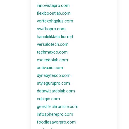
innovistapro.com
flexiboostlab.com
vortexohqplus.com
swiftiopro.com
hamilelikbelirtisi.net
versalotech.com
techmaxco.com
exceedolab.com
activaxio.com
dynabytesco.com
stylegurupro.com
datawizardslab.com
cubiqio.com
geeklifechronicle.com
infospherepro.com
foodiesavorpro.com