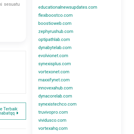
ki sesuatu
educationalnewsupdates.com
flexiboostco.com
boostioweb.com
zephyrushub.com
optipathlab.com
dynabytelab.com
evolvionet.com
synexisplus.com
vortexonet.com
maxxifynet.com
innovexahub.com
dynacorelab.com
synexistechco.com
e Terbaik:
truvivopro.com
habatqq
vividusco.com
vortexahq.com