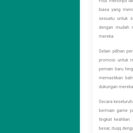
Fitur menonjol l
biasa yang menc
sesuatu untuk s
dengan mudah m
mereka.
Selain pilihan 
promosi untuk m
pemain baru hing
memastikan bahw
dukungan mereka
Secara keseluruh
bermain game ya
tingkat keahlia
besar, ituqq deng