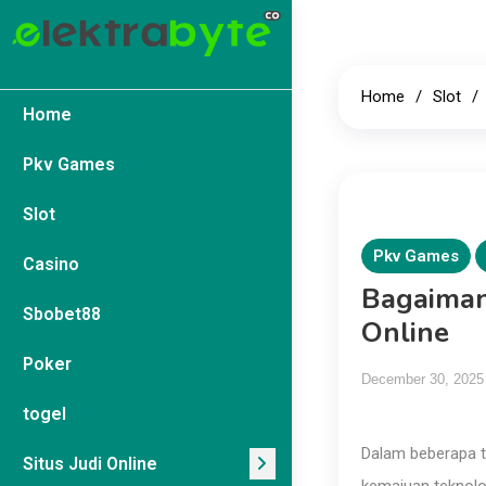
Skip
to
content
Mainkan PKV Games di situs poker
PKV Games:
Home
Slot
Home
online dengan hadiah menggiurkan.
Dapatkan kesempatan memenangkan
Pkv Games
Situs Poker
hadiah besar setiap hari dengan
bermain poker.
Slot
Online
Pkv Games
Casino
Bagaiman
dengan
Sbobet88
Online
Poker
December 30, 2025
Hadiah
togel
Dalam beberapa t
Menggiurkan
Situs Judi Online