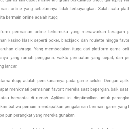
i, gamer kini dapat menikmati grafis berkualitas tinggi, gameplay ya
main online yang sebelumnya tidak terbayangkan. Salah satu pla
ita bermain online adalah ituqq.
atform permainan online terkemuka yang menawarkan beragam p
nan kasino klasik seperti poker, blackjack, dan roulette hingga fav
 taruhan olahraga. Yang membedakan ituqq dari platform game onli
anya yang ramah pengguna, waktu pemuatan yang cepat, dan p
g lancar.
 utama ituqq adalah penekanannya pada game seluler. Dengan aplika
apat menikmati permainan favorit mereka saat bepergian, baik saat
, atau bersantai di rumah. Aplikasi ini dioptimalkan untuk perangk
ikan bahwa pemain mendapatkan pengalaman bermain game yang l
pa pun perangkat yang mereka gunakan.