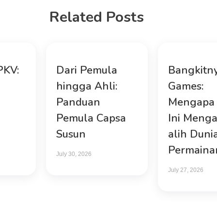
Related Posts
PKV:
Dari Pemula
Bangkitn
hingga Ahli:
Games:
Panduan
Mengapa
Pemula Capsa
Ini Meng
Susun
alih Duni
Permaina
July 30, 2026
July 27, 2026