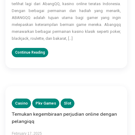
terlihat lagi dari AbangQQ, kasino online teratas Indonesia.
Dengan berbagai permainan dan hadiah yang menarik,
ABANGQQ adalah tujuan utama bagi gamer yang ingin
melepaskan keterampilan bermain game mereka. Abangqq
menawarkan berbagai permainan kasino klasik seperti poker,
blackjack, roulette, dan bakarat, […]
Continue Reading
Casino
Pkv Games
Slot
Temukan kegembiraan perjudian online dengan
pelangiqq
February 17, 2025