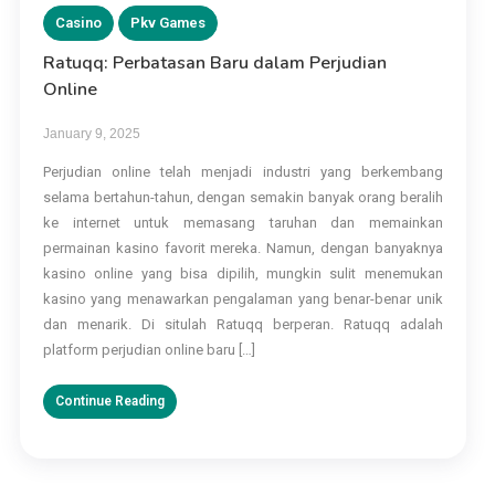
Casino
Pkv Games
Ratuqq: Perbatasan Baru dalam Perjudian
Online
January 9, 2025
Perjudian online telah menjadi industri yang berkembang
selama bertahun-tahun, dengan semakin banyak orang beralih
ke internet untuk memasang taruhan dan memainkan
permainan kasino favorit mereka. Namun, dengan banyaknya
kasino online yang bisa dipilih, mungkin sulit menemukan
kasino yang menawarkan pengalaman yang benar-benar unik
dan menarik. Di situlah Ratuqq berperan. Ratuqq adalah
platform perjudian online baru […]
Continue Reading