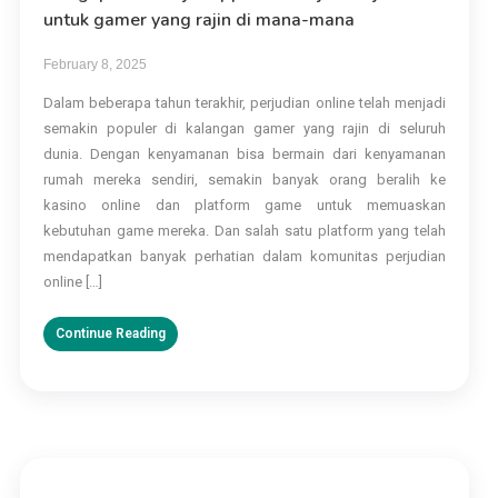
untuk gamer yang rajin di mana-mana
February 8, 2025
Dalam beberapa tahun terakhir, perjudian online telah menjadi
semakin populer di kalangan gamer yang rajin di seluruh
dunia. Dengan kenyamanan bisa bermain dari kenyamanan
rumah mereka sendiri, semakin banyak orang beralih ke
kasino online dan platform game untuk memuaskan
kebutuhan game mereka. Dan salah satu platform yang telah
mendapatkan banyak perhatian dalam komunitas perjudian
online […]
Continue Reading