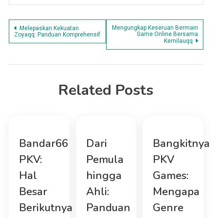
Post
Mengungkap Keseruan Bermain
Melepaskan Kekuatan
Game Online Bersama
Zoyaqq: Panduan Komprehensif
Kemilauqq
navigation
Related Posts
Bandar66
Dari
Bangkitnya
PKV:
Pemula
PKV
Hal
hingga
Games:
Besar
Ahli:
Mengapa
Berikutnya
Panduan
Genre