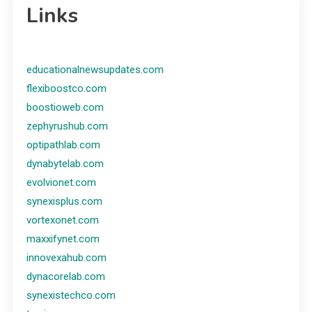
Links
educationalnewsupdates.com
flexiboostco.com
boostioweb.com
zephyrushub.com
optipathlab.com
dynabytelab.com
evolvionet.com
synexisplus.com
vortexonet.com
maxxifynet.com
innovexahub.com
dynacorelab.com
synexistechco.com