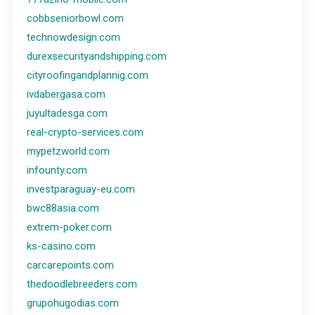
cobbseniorbowl.com
technowdesign.com
durexsecurityandshipping.com
cityroofingandplannig.com
ivdabergasa.com
juyultadesga.com
real-crypto-services.com
mypetzworld.com
infounty.com
investparaguay-eu.com
bwc88asia.com
extrem-poker.com
ks-casino.com
carcarepoints.com
thedoodlebreeders.com
grupohugodias.com