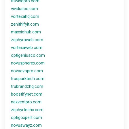
truvivopro.com
vividusco.com
vortexahq.com
zenithifyit.com
maxxiohub.com
zephyraweb.com
vortexaweb.com
optigeniusco.com
novuspherex.com
novaevopro.com
trusparktech.com
trubrandzhq.com
boostifynet.com
nexventpro.com
zephyrtechx.com
optigoxpert.com
novuswayz.com