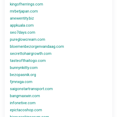
kingofherrings.com
mrbetjapan.com
anewentity.biz
appkuala.com
seo7days.com
pureglowcream.com
bloemenbezorgenvandaag.com
secrettohairgrowth.com
tasteofthaitogo.com
bunnynkitty.com
bezopasnik.org
fjmnxga.com
saigonstartransport.com
bangmaxwin.com
infonetive.com
epictacoshop.com