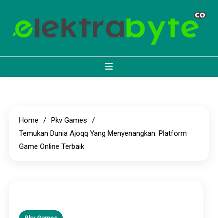
Skip
to
content
PKV Games: Situs Poker Online
Mainkan PKV Games di situs poker online dengan hadiah menggiurkan.
Dapatkan kesempatan memenangkan hadiah besar setiap hari dengan bermain
dengan Hadiah Menggiurkan
poker.
Home
Pkv Games
Temukan Dunia Ajoqq Yang Menyenangkan: Platform
Game Online Terbaik
Pkv Games