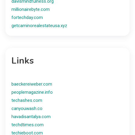
davismindfulness.org
millionairebyte.com
fortechday.com
getcaminorealestateusa.xyz
Links
baeckereiweber.com
peoplemagazine.info
techashes.com
canyouwash.co
havadisantalya.com
techdtimes.com
techieboot.com