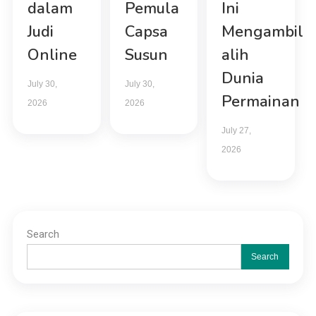
dalam
Pemula
Ini
Judi
Capsa
Mengambil
Online
Susun
alih
Dunia
July 30,
July 30,
Permainan
2026
2026
July 27,
2026
Search
Search