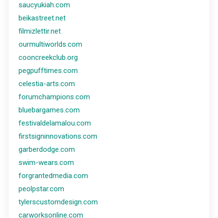
saucyukiah.com
beikastreet.net
filmizlettir.net
ourmultiworlds.com
cooncreekclub.org
pegpufftimes.com
celestia-arts.com
forumchampions.com
bluebargames.com
festivaldelamalou.com
firstsigninnovations.com
garberdodge.com
swim-wears.com
forgrantedmedia.com
peolpstar.com
tylerscustomdesign.com
carworksonline.com