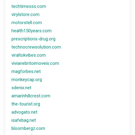
techtimesss.com
virylstore.com
motorstell.com
health150years.com
prescriptions-drug.org
technocrewsolution.com
viraltokvibes.com
vivianebritoimoveis.com
magforbes.net
monkeycap.org
sdenix.net
amarinhillcrest.com
the-tourist.org
advogato.net
isafebag.net
bloombergz.com