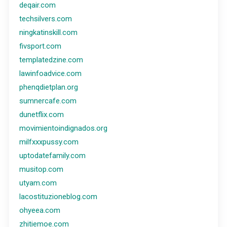
deqair.com
techsilvers.com
ningkatinskill.com
fivsport.com
templatedzine.com
lawinfoadvice.com
phenqdietplan.org
sumnercafe.com
dunetflix.com
movimientoindignados.org
milfxxxpussy.com
uptodatefamily.com
musitop.com
utyam.com
lacostituzioneblog.com
ohyeea.com
zhitiemoe.com