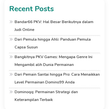
Recent Posts
Bandar66 PKV: Hal Besar Berikutnya dalam
Judi Online
Dari Pemula hingga Ahli: Panduan Pemula
Capsa Susun
Bangkitnya PKV Games: Mengapa Genre Ini
Mengambil alih Dunia Permainan
Dari Pemain Santai hingga Pro: Cara Menaikkan
Level Permainan Domino99 Anda
Dominoqq: Permainan Strategi dan
Keterampilan Terbaik