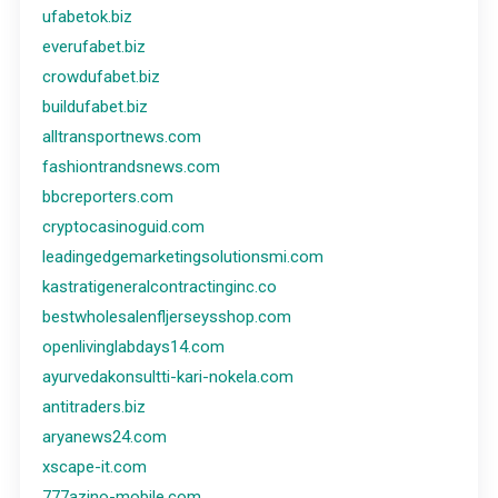
ufabetok.biz
everufabet.biz
crowdufabet.biz
buildufabet.biz
alltransportnews.com
fashiontrandsnews.com
bbcreporters.com
cryptocasinoguid.com
leadingedgemarketingsolutionsmi.com
kastratigeneralcontractinginc.co
bestwholesalenfljerseysshop.com
openlivinglabdays14.com
ayurvedakonsultti-kari-nokela.com
antitraders.biz
aryanews24.com
xscape-it.com
777azino-mobile.com