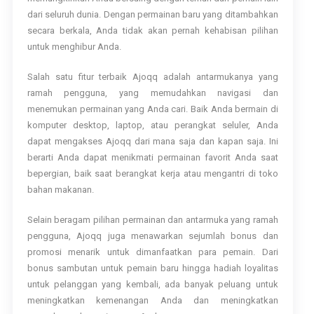
dari seluruh dunia. Dengan permainan baru yang ditambahkan
secara berkala, Anda tidak akan pernah kehabisan pilihan
untuk menghibur Anda.
Salah satu fitur terbaik Ajoqq adalah antarmukanya yang
ramah pengguna, yang memudahkan navigasi dan
menemukan permainan yang Anda cari. Baik Anda bermain di
komputer desktop, laptop, atau perangkat seluler, Anda
dapat mengakses Ajoqq dari mana saja dan kapan saja. Ini
berarti Anda dapat menikmati permainan favorit Anda saat
bepergian, baik saat berangkat kerja atau mengantri di toko
bahan makanan.
Selain beragam pilihan permainan dan antarmuka yang ramah
pengguna, Ajoqq juga menawarkan sejumlah bonus dan
promosi menarik untuk dimanfaatkan para pemain. Dari
bonus sambutan untuk pemain baru hingga hadiah loyalitas
untuk pelanggan yang kembali, ada banyak peluang untuk
meningkatkan kemenangan Anda dan meningkatkan