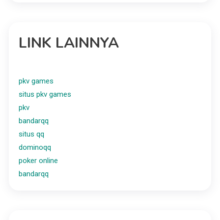
LINK LAINNYA
pkv games
situs pkv games
pkv
bandarqq
situs qq
dominoqq
poker online
bandarqq