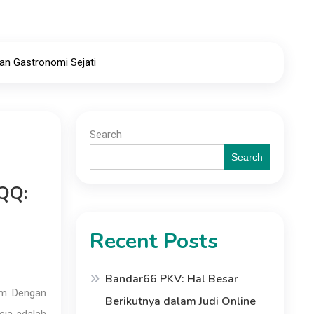
an Gastronomi Sejati
Search
Search
QQ:
Recent Posts
Bandar66 PKV: Hal Besar
am. Dengan
Berikutnya dalam Judi Online