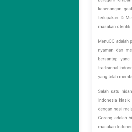
beragam rempah 
kesenangan gast
terlupakan. Di M
masakan otentik I
MenuQQ adalah pe
nyaman dan men
bersantap yang 
tradisional Indon
yang telah membu
Salah satu hida
Indonesia klasik
dengan nasi mel
Goreng adalah h
masakan Indones