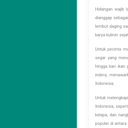
Hidangan wajib 
dianggap sebagai
lembut daging sa
karya kuliner se
Untuk pecinta m
segar yang mena
hingga kari ika
indera, menawar
Indonesia.
Untuk melengkapi
Indonesia, sepert
kelapa, dan nang
populer di antar