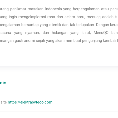
rang penikmat masakan Indonesia yang berpengalaman atau pecin
ang ingin mengeksplorasi rasa dan selera baru, menuqq adalah t
engalaman bersantap yang otentik dan tak terlupakan. Dengan ke
uasana yang nyaman, dan hidangan yang lezat, MenuQQ ben
angan gastronomi sejati yang akan membuat pengunjung kembali l
min
site
https://elektrabyteco.com