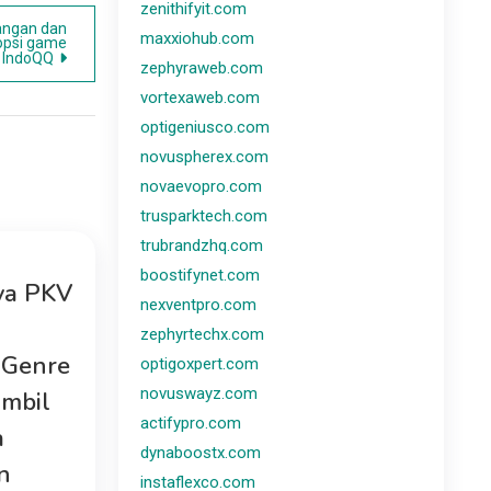
zenithifyit.com
angan dan
maxxiohub.com
opsi game
i IndoQQ
zephyraweb.com
vortexaweb.com
optigeniusco.com
novuspherex.com
novaevopro.com
trusparktech.com
trubrandzhq.com
boostifynet.com
ya PKV
nexventpro.com
zephyrtechx.com
 Genre
optigoxpert.com
novuswayz.com
ambil
actifypro.com
a
dynaboostx.com
n
instaflexco.com