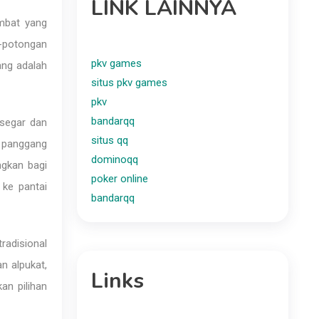
LINK LAINNYA
ambat yang
 -potongan
pkv games
ang adalah
situs pkv games
pkv
bandarqq
segar dan
situs qq
g panggang
dominoqq
ngkan bagi
poker online
ke pantai
bandarqq
radisional
n alpukat,
Links
an pilihan