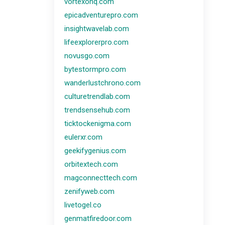
vortexohq.com
epicadventurepro.com
insightwavelab.com
lifeexplorerpro.com
novusgo.com
bytestormpro.com
wanderlustchrono.com
culturetrendlab.com
trendsensehub.com
ticktockenigma.com
eulerxr.com
geekifygenius.com
orbitextech.com
magconnecttech.com
zenifyweb.com
livetogel.co
genmatfiredoor.com