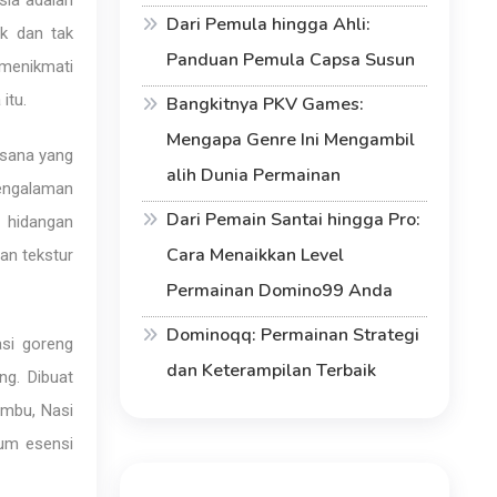
ia adalah
Dari Pemula hingga Ahli:
k dan tak
Panduan Pemula Capsa Susun
 menikmati
itu.
Bangkitnya PKV Games:
Mengapa Genre Ini Mengambil
asana yang
alih Dunia Permainan
engalaman
Dari Pemain Santai hingga Pro:
 hidangan
Cara Menaikkan Level
dan tekstur
Permainan Domino99 Anda
Dominoqq: Permainan Strategi
si goreng
dan Keterampilan Terbaik
ng. Dibuat
umbu, Nasi
um esensi