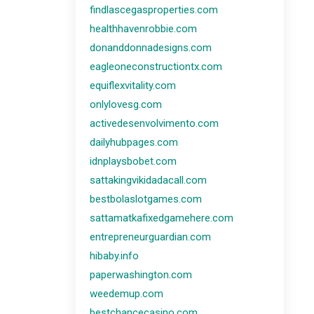
findlascegasproperties.com
healthhavenrobbie.com
donanddonnadesigns.com
eagleoneconstructiontx.com
equiflexvitality.com
onlylovesg.com
activedesenvolvimento.com
dailyhubpages.com
idnplaysbobet.com
sattakingvikidadacall.com
bestbolaslotgames.com
sattamatkafixedgamehere.com
entrepreneurguardian.com
hibaby.info
paperwashington.com
weedemup.com
bestchancecasino.com