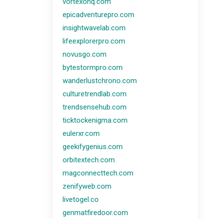
vortexohq.com
epicadventurepro.com
insightwavelab.com
lifeexplorerpro.com
novusgo.com
bytestormpro.com
wanderlustchrono.com
culturetrendlab.com
trendsensehub.com
ticktockenigma.com
eulerxr.com
geekifygenius.com
orbitextech.com
magconnecttech.com
zenifyweb.com
livetogel.co
genmatfiredoor.com