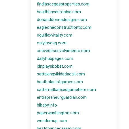
findlascegasproperties.com
healthhavenrobbie.com
donanddonnadesigns.com
eagleoneconstructiontx.com
equiflexvitality.com
onlylovesg.com
activedesenvolvimento.com
dailyhubpages.com
idnplaysbobet.com
sattakingvikidadacall.com
bestbolaslotgames.com
sattamatkafixedgamehere.com
entrepreneurguardian.com
hibaby.info
paperwashington.com
weedemup.com
bestchancecasino.com