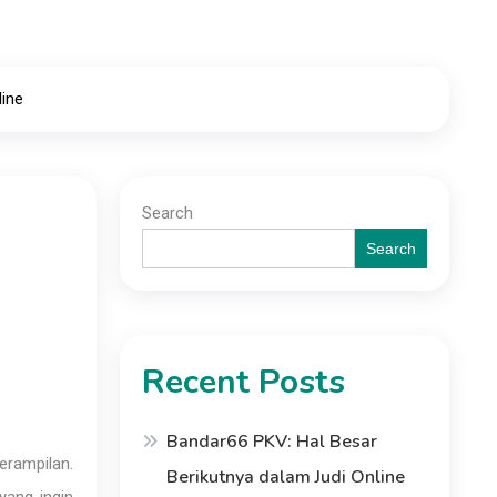
line
Search
Search
Recent Posts
Bandar66 PKV: Hal Besar
erampilan.
Berikutnya dalam Judi Online