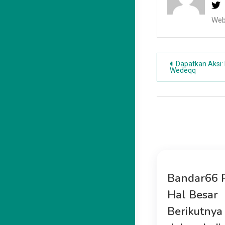
Web
Post
Dapatkan Aksi: M
Wedeqq
navigatio
Bandar66 
Hal Besar
Berikutnya