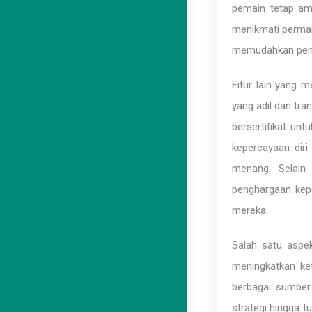
pemain tetap am
menikmati permai
memudahkan pema
Fitur lain yang 
yang adil dan tr
bersertifikat u
kepercayaan dir
menang. Selain
penghargaan ke
mereka.
Salah satu aspe
meningkatkan ke
berbagai sumber
strategi hingga t