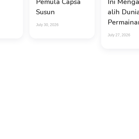
Pemula Capsa
Ini Meng
Susun
alih Duni
Permaina
July 30, 2026
July 27, 2026