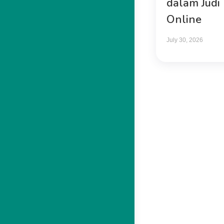
dalam Judi
Online
July 30, 2026