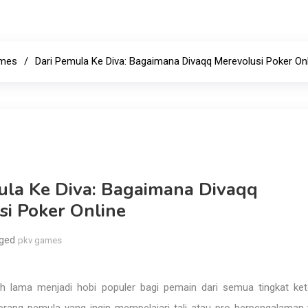
ames
Dari Pemula Ke Diva: Bagaimana Divaqq Merevolusi Poker On
ula Ke Diva: Bagaimana Divaqq
si Poker Online
ged
pkv games
ah lama menjadi hobi populer bagi pemain dari semua tingkat ket